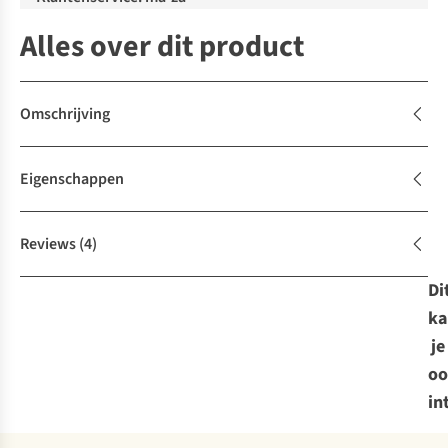
Alles over dit product
Omschrijving
Eigenschappen
Reviews
(4)
Di
ka
je
oo
in