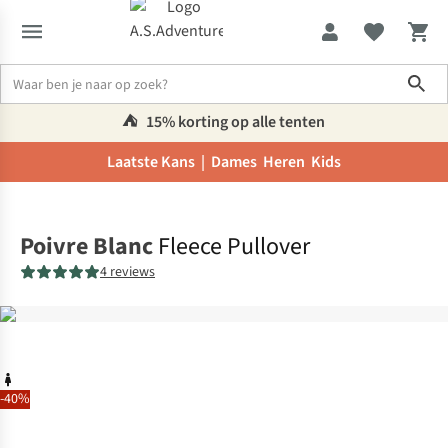
Sho
⛺️
15% korting op alle tenten
Laatste Kans |
Dames
Heren
Kids
Home
Poivre Blanc
Fleece Pullover
4 reviews
-40%