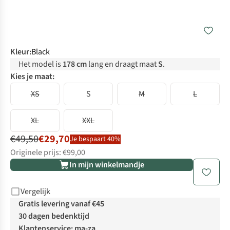
Kleur
:
Black
Het model is
178 cm
lang en draagt maat
S
.
Kies je maat:
XS
S
M
L
XL
XXL
€49,50
€29,70
Je bespaart 40%
Originele prijs: €99,00
In mijn winkelmandje
Vergelijk
Gratis levering vanaf €45
30 dagen bedenktijd
Klantenservice: ma-za