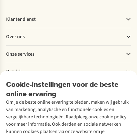
Klantendienst
Veelgestelde vragen
Over ons
Bestellen
Betalen
Werken bij A.S.Adventure
Onze services
Levering
Explore More
Retourneren
Verantwoord ondernemen
Verhuur / Skiverhuur
Bestelling herroepen
Ontdek
Over Ayacucho
Tweedehands
Onderhoud en herstellingen
Onze winkels
Cookie-instellingen voor de beste
Ski-onderhoud
A.S.Magazine
Garantie
Over A.S.Adventure
Wasservice
online ervaring
Podcast
Contact
Toegankelijkheidsverklaring
Schoenonderhoud
Explore Academy
Om je de beste online ervaring te bieden, maken wij gebruik
Schoenherstelling
Explore Camp
van marketing, analytische en functionele cookies en
Meld je aan voor de nieuwsbrief
Kledingherstelling
Gear Check
vergelijkbare technologieën. Raadpleeg onze cookie policy
Retouches
Inspiratie & advies
voor meer informatie. Ook derden en sociale netwerken
Voor bedrijven
Follow us
kunnen cookies plaatsen via onze website om je