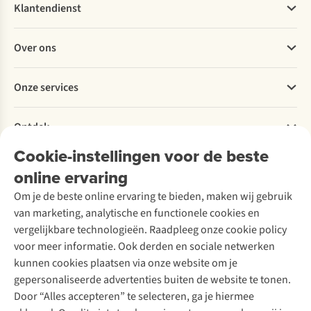
Klantendienst
Veelgestelde vragen
Over ons
Bestellen
Betalen
Werken bij A.S.Adventure
Onze services
Levering
Explore More
Retourneren
Verantwoord ondernemen
Verhuur / Skiverhuur
Bestelling herroepen
Ontdek
Over Ayacucho
Tweedehands
Onderhoud en herstellingen
Onze winkels
Cookie-instellingen voor de beste
Ski-onderhoud
A.S.Magazine
Garantie
Over A.S.Adventure
Wasservice
online ervaring
Podcast
Contact
Toegankelijkheidsverklaring
Schoenonderhoud
Explore Academy
Om je de beste online ervaring te bieden, maken wij gebruik
Schoenherstelling
Explore Camp
van marketing, analytische en functionele cookies en
Meld je aan voor de nieuwsbrief
Kledingherstelling
Gear Check
vergelijkbare technologieën. Raadpleeg onze cookie policy
Retouches
Inspiratie & advies
voor meer informatie. Ook derden en sociale netwerken
Voor bedrijven
Follow us
kunnen cookies plaatsen via onze website om je
gepersonaliseerde advertenties buiten de website te tonen.
Door “Alles accepteren” te selecteren, ga je hiermee