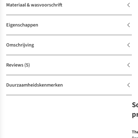
Materiaal & wasvoorschrift
Eigenschappen
Omschrijving
Reviews
(5)
Duurzaamheidskenmerken
S
p
The