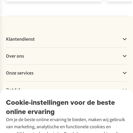
Klantendienst
Veelgestelde vragen
Over ons
Bestellen
Betalen
Werken bij A.S.Adventure
Onze services
Levering
Explore More
Retourneren
Verantwoord ondernemen
Verhuur / Skiverhuur
Bestelling herroepen
Ontdek
Over Ayacucho
Tweedehands
Onderhoud en herstellingen
Onze winkels
Cookie-instellingen voor de beste
Ski-onderhoud
A.S.Magazine
Garantie
Over A.S.Adventure
Wasservice
online ervaring
Podcast
Contact
Toegankelijkheidsverklaring
Schoenonderhoud
Explore Academy
Om je de beste online ervaring te bieden, maken wij gebruik
Schoenherstelling
Explore Camp
van marketing, analytische en functionele cookies en
Meld je aan voor de nieuwsbrief
Kledingherstelling
Gear Check