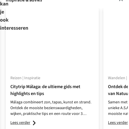
Inspiratie & advies
kan
je
ook
interesseren
Reizen | Inspiratie
Wandelen | I
Citytrip Málaga: de ultieme gids met
Ontdek de
highlights en tips
van Natuu
Málaga combineert zon, tapas, kunst en strand.
Samen met N
Ontdek de mooiste bezienswaardigheden,
unieke A.S.
wijken, praktische tips en een route voor 3
mooiste nat
dagen.
voor een on
Lees verder
Lees verder