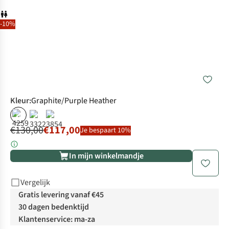
-10%
Kleur
:
Graphite/Purple Heather
%
%
%
€130,00
€117,00
Je bespaart 10%
In mijn winkelmandje
Vergelijk
Gratis levering vanaf €45
30 dagen bedenktijd
Klantenservice: ma-za