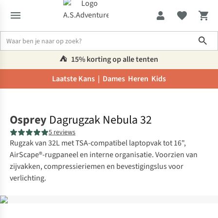
Sho
⛺️
15% korting op alle tenten
Laatste Kans |
Dames
Heren
Kids
Home
Osprey
Dagrugzak Nebula 32
5 reviews
Rugzak van 32L met TSA-compatibel laptopvak tot 16",
AirScape®-rugpaneel en interne organisatie. Voorzien van
zijvakken, compressieriemen en bevestigingslus voor
verlichting.