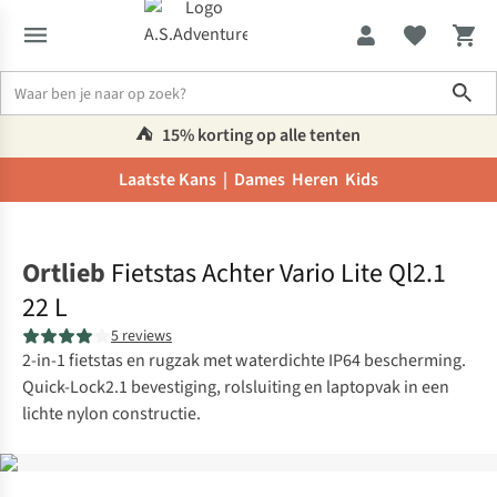
Sho
⛺️
15% korting op alle tenten
Laatste Kans |
Dames
Heren
Kids
Home
Ortlieb
Fietstas Achter Vario Lite Ql2.1
22 L
5 reviews
2-in-1 fietstas en rugzak met waterdichte IP64 bescherming.
Quick-Lock2.1 bevestiging, rolsluiting en laptopvak in een
lichte nylon constructie.