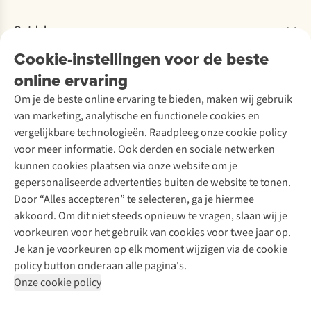
Retourneren
Verantwoord ondernemen
Verhuur / Skiverhuur
Bestelling herroepen
Ontdek
Over Ayacucho
Tweedehands
Onderhoud en herstellingen
Onze winkels
Cookie-instellingen voor de beste
Ski-onderhoud
A.S.Magazine
Garantie
Over A.S.Adventure
Wasservice
online ervaring
Podcast
Contact
Toegankelijkheidsverklaring
Schoenonderhoud
Explore Academy
Om je de beste online ervaring te bieden, maken wij gebruik
Schoenherstelling
Explore Camp
van marketing, analytische en functionele cookies en
Meld je aan voor de nieuwsbrief
Kledingherstelling
Gear Check
vergelijkbare technologieën. Raadpleeg onze cookie policy
Retouches
Inspiratie & advies
voor meer informatie. Ook derden en sociale netwerken
Voor bedrijven
Follow us
kunnen cookies plaatsen via onze website om je
gepersonaliseerde advertenties buiten de website te tonen.
Door “Alles accepteren” te selecteren, ga je hiermee
akkoord. Om dit niet steeds opnieuw te vragen, slaan wij je
voorkeuren voor het gebruik van cookies voor twee jaar op.
Je kan je voorkeuren op elk moment wijzigen via de cookie
Disclaimer
Privacy Policy
Algemene voorwaarden
policy button onderaan alle pagina's.
Cookie Policy
Onze cookie policy
Retail Concepts NV,
Smallandlaan 9,
B-2660 Hoboken