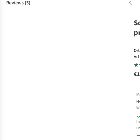
Reviews
(5)
S
p
Ort
Ach
Rol
€1
M
N
W
In
r