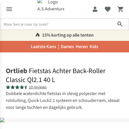
Sho
⛺️
15% korting op alle tenten
Laatste Kans |
Dames
Heren
Kids
Home
Ortlieb
Fietstas Achter Back-Roller
Classic Ql2.1 40 L
10 reviews
Dubbele waterdichte fietstas in stevig polyester met
rolsluiting, Quick-Lock2.1 systeem en schouderriem, ideaal
voor lange tochten en dagelijks gebruik.