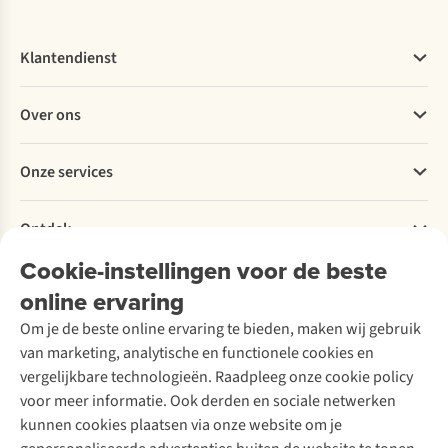
Klantendienst
Veelgestelde vragen
Over ons
Bestellen
Betalen
Werken bij A.S.Adventure
Onze services
Levering
Explore More
Retourneren
Verantwoord ondernemen
Verhuur / Skiverhuur
Bestelling herroepen
Ontdek
Over Ayacucho
Tweedehands
Onderhoud en herstellingen
Onze winkels
Cookie-instellingen voor de beste
Ski-onderhoud
A.S.Magazine
Garantie
Over A.S.Adventure
Wasservice
online ervaring
Podcast
Contact
Toegankelijkheidsverklaring
Schoenonderhoud
Explore Academy
Om je de beste online ervaring te bieden, maken wij gebruik
Schoenherstelling
Explore Camp
van marketing, analytische en functionele cookies en
Meld je aan voor de nieuwsbrief
Kledingherstelling
Gear Check
vergelijkbare technologieën. Raadpleeg onze cookie policy
Retouches
Inspiratie & advies
voor meer informatie. Ook derden en sociale netwerken
Voor bedrijven
Follow us
kunnen cookies plaatsen via onze website om je