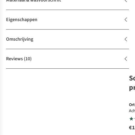
Materiaal & wasvoorschrift
Eigenschappen
Omschrijving
Reviews
(10)
S
p
Ort
Ach
Rol
€1