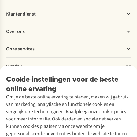
Klantendienst
Veelgestelde vragen
Over ons
Bestellen
Betalen
Werken bij A.S.Adventure
Onze services
Levering
Explore More
Retourneren
Verantwoord ondernemen
Verhuur / Skiverhuur
Bestelling herroepen
Ontdek
Over Ayacucho
Tweedehands
Onderhoud en herstellingen
Onze winkels
Cookie-instellingen voor de beste
Ski-onderhoud
A.S.Magazine
Garantie
Over A.S.Adventure
Wasservice
online ervaring
Podcast
Contact
Toegankelijkheidsverklaring
Schoenonderhoud
Explore Academy
Om je de beste online ervaring te bieden, maken wij gebruik
Schoenherstelling
Explore Camp
van marketing, analytische en functionele cookies en
Meld je aan voor de nieuwsbrief
Kledingherstelling
Gear Check
vergelijkbare technologieën. Raadpleeg onze cookie policy
Retouches
Inspiratie & advies
voor meer informatie. Ook derden en sociale netwerken
Voor bedrijven
Follow us
kunnen cookies plaatsen via onze website om je
gepersonaliseerde advertenties buiten de website te tonen.