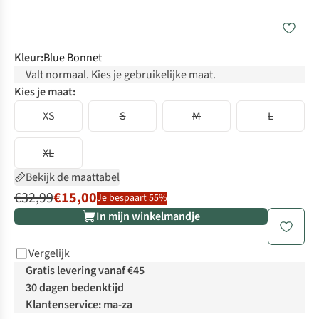
Kleur
:
Blue Bonnet
Valt normaal. Kies je gebruikelijke maat.
Kies je maat:
XS
S
M
L
XL
Bekijk de maattabel
€32,99
€15,00
Je bespaart 55%
In mijn winkelmandje
Vergelijk
Gratis levering vanaf €45
30 dagen bedenktijd
Klantenservice: ma-za