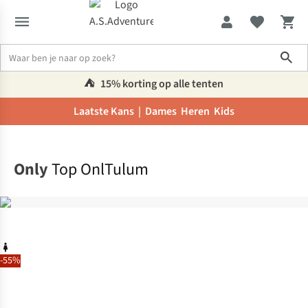
Sho
⛺️
15% korting op alle tenten
Laatste Kans |
Dames
Heren
Kids
Home
Only
Top OnlTulum
-55%