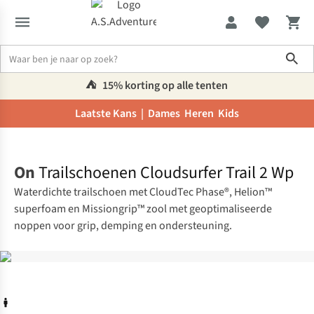
Sho
⛺️
15% korting op alle tenten
Laatste Kans |
Dames
Heren
Kids
Home
On
Trailschoenen Cloudsurfer Trail 2 Wp
Waterdichte trailschoen met CloudTec Phase®, Helion™
superfoam en Missiongrip™ zool met geoptimaliseerde
noppen voor grip, demping en ondersteuning.