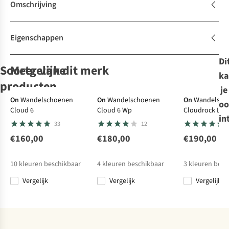
Omschrijving
Eigenschappen
Di
Soortgelijke
Meer van dit merk
ka
producten
je
Ultralight
Gore-Tex
Gore-Tex
Ultralight
On
Wandelschoenen
On
Wandelschoenen
On
Wandelsch
oo
Cloud 6
Cloud 6 Wp
Cloudrock Lo
Merrell
LOWA
Salomon
On
in
Waterproof
33
12
Trailschoenen
Trailschoenen
Trailschoenen
Trailschoenen
Agility Peak 6
Amplux 2 Gore-
Xa Pro 3D V9
Cloudsoma
€160,00
€180,00
€190,00
5
1
14
Tex
Gore-Tex
€165,00
€169,95
€170,00
€190,00
10
kleuren beschikbaar
4
kleuren beschikbaar
3
kleuren besc
Vergelijk
Vergelijk
Vergelijk
Vergelijk
Vergelijk
Vergelijk
Vergelijk