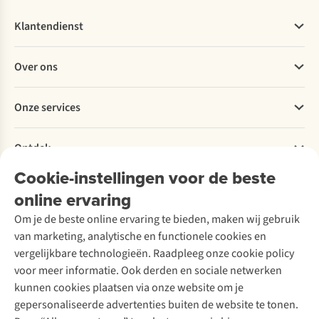
Klantendienst
Veelgestelde vragen
Over ons
Bestellen
Betalen
Werken bij A.S.Adventure
Onze services
Levering
Explore More
Retourneren
Verantwoord ondernemen
Verhuur / Skiverhuur
Bestelling herroepen
Ontdek
Over Ayacucho
Tweedehands
Onderhoud en herstellingen
Onze winkels
Cookie-instellingen voor de beste
Ski-onderhoud
A.S.Magazine
Garantie
Over A.S.Adventure
Wasservice
online ervaring
Podcast
Contact
Toegankelijkheidsverklaring
Schoenonderhoud
Explore Academy
Om je de beste online ervaring te bieden, maken wij gebruik
Schoenherstelling
Explore Camp
van marketing, analytische en functionele cookies en
Meld je aan voor de nieuwsbrief
Kledingherstelling
Gear Check
vergelijkbare technologieën. Raadpleeg onze cookie policy
Retouches
Inspiratie & advies
voor meer informatie. Ook derden en sociale netwerken
Voor bedrijven
Follow us
kunnen cookies plaatsen via onze website om je
gepersonaliseerde advertenties buiten de website te tonen.