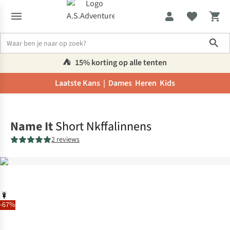
Sho
⛺️
15% korting op alle tenten
Laatste Kans |
Dames
Heren
Kids
Home
Name It
Short Nkffalinnens
2 reviews
-67%