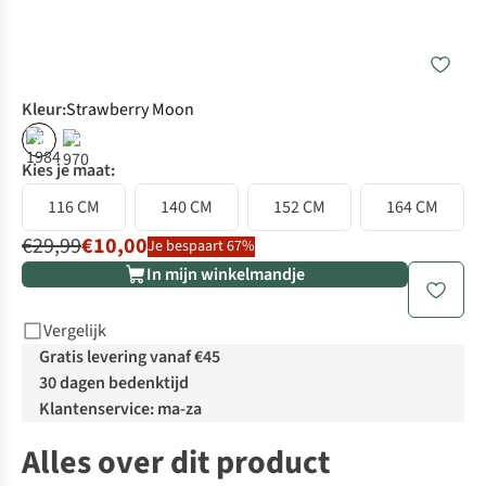
Kleur
:
Strawberry Moon
%
%
Kies je maat:
116 CM
140 CM
152 CM
164 CM
€29,99
€10,00
Je bespaart 67%
In mijn winkelmandje
Vergelijk
Gratis levering vanaf €45
30 dagen bedenktijd
Klantenservice: ma-za
Alles over dit product