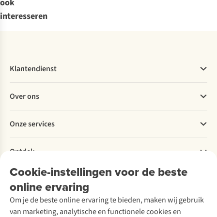
ook
interesseren
Klantendienst
Veelgestelde vragen
Over ons
Bestellen
Betalen
Werken bij A.S.Adventure
Onze services
Levering
Explore More
Retourneren
Verantwoord ondernemen
Verhuur / Skiverhuur
Bestelling herroepen
Ontdek
Over Ayacucho
Tweedehands
Onderhoud en herstellingen
Onze winkels
Cookie-instellingen voor de beste
Ski-onderhoud
A.S.Magazine
Garantie
Over A.S.Adventure
Wasservice
online ervaring
Podcast
Contact
Toegankelijkheidsverklaring
Schoenonderhoud
Explore Academy
Om je de beste online ervaring te bieden, maken wij gebruik
Schoenherstelling
Explore Camp
van marketing, analytische en functionele cookies en
Meld je aan voor de nieuwsbrief
Kledingherstelling