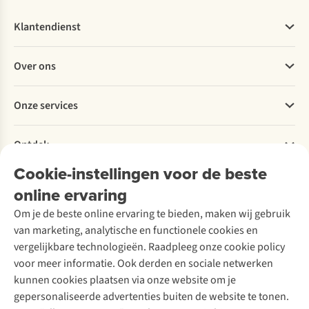
Klantendienst
Veelgestelde vragen
Over ons
Bestellen
Betalen
Werken bij A.S.Adventure
Onze services
Levering
Explore More
Retourneren
Verantwoord ondernemen
Verhuur / Skiverhuur
Bestelling herroepen
Ontdek
Over Ayacucho
Tweedehands
Onderhoud en herstellingen
Onze winkels
Cookie-instellingen voor de beste
Ski-onderhoud
A.S.Magazine
Garantie
Over A.S.Adventure
Wasservice
online ervaring
Podcast
Contact
Toegankelijkheidsverklaring
Schoenonderhoud
Explore Academy
Om je de beste online ervaring te bieden, maken wij gebruik
Schoenherstelling
Explore Camp
van marketing, analytische en functionele cookies en
Meld je aan voor de nieuwsbrief
Kledingherstelling
Gear Check
vergelijkbare technologieën. Raadpleeg onze cookie policy
Retouches
Inspiratie & advies
voor meer informatie. Ook derden en sociale netwerken
Voor bedrijven
Follow us
kunnen cookies plaatsen via onze website om je
gepersonaliseerde advertenties buiten de website te tonen.