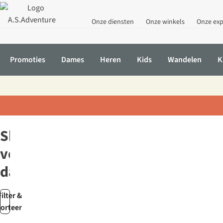
Onze diensten
Onze winkels
Onze exp
Promoties
Dames
Heren
Kids
Wandelen
K
Home
Dames
Kleding
Shorts
Shorts
voor
dames
Filter &
sorteer