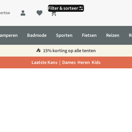
Filter & sorteer
ertise
Shopping cart
amperen
Badmode
Sporten
Fietsen
Reizen
R
⛺️
15% korting op alle tenten
Laatste Kans |
Dames
Heren
Kids