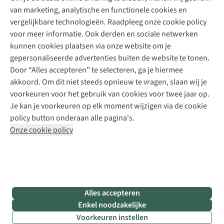
Schoenherstelling
Explore Camp
van marketing, analytische en functionele cookies en
Meld je aan voor de nieuwsbrief
Kledingherstelling
Gear Check
vergelijkbare technologieën. Raadpleeg onze cookie policy
Retouches
Inspiratie & advies
voor meer informatie. Ook derden en sociale netwerken
Voor bedrijven
Follow us
kunnen cookies plaatsen via onze website om je
gepersonaliseerde advertenties buiten de website te tonen.
Door “Alles accepteren” te selecteren, ga je hiermee
akkoord. Om dit niet steeds opnieuw te vragen, slaan wij je
voorkeuren voor het gebruik van cookies voor twee jaar op.
Je kan je voorkeuren op elk moment wijzigen via de cookie
Disclaimer
Privacy Policy
Algemene voorwaarden
policy button onderaan alle pagina's.
Cookie Policy
Onze cookie policy
Retail Concepts NV,
Smallandlaan 9,
B-2660 Hoboken
team@asadventure.com
+32 (0)3 828 30 15
BTW BE 0416.762.280
Alles accepteren
Enkel noodzakelijke
Voorkeuren instellen