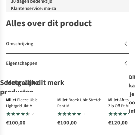
30 dagen bedenktijd
Klantenservice: ma-za
Alles over dit product
Omschrijving
Eigenschappen
Di
Soortgelijke
Meer van dit merk
ka
producten
je
Millet
Fleece Ubic
Millet
Broek Ubic Stretch
Millet
Afritsbro
oo
Lightgrid Jkt M
Pant M
Zip Off Pt M
Sprayway
The North Face
Patagonia
The North Face
T-
T-
in
2
1
Shirt Mirror Tee
T-Shirt M
Shirt P6 Logo
T-Shirt M
Evolution Box
Responsibilitee
Evolution
€100,00
€100,00
€120,00
16
2
70
6
Nse Regular
Simple Dome
€40,00
€32,00
€45,00
€27,00
Short Sleeve
Regular Short