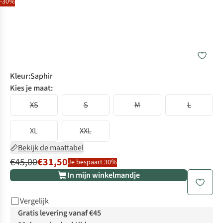
-30%
Kleur
:
Saphir
Kies je maat:
XS
S
M
L
XL
XXL
Bekijk de maattabel
€45,00
€31,50
Je bespaart 30%
In mijn winkelmandje
Vergelijk
Gratis levering vanaf €45