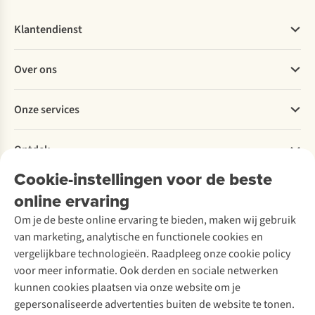
Klantendienst
Veelgestelde vragen
Over ons
Bestellen
Betalen
Werken bij A.S.Adventure
Onze services
Levering
Explore More
Retourneren
Verantwoord ondernemen
Verhuur / Skiverhuur
Bestelling herroepen
Ontdek
Over Ayacucho
Tweedehands
Onderhoud en herstellingen
Onze winkels
Cookie-instellingen voor de beste
Ski-onderhoud
A.S.Magazine
Garantie
Over A.S.Adventure
Wasservice
online ervaring
Podcast
Contact
Toegankelijkheidsverklaring
Schoenonderhoud
Explore Academy
Om je de beste online ervaring te bieden, maken wij gebruik
Schoenherstelling
Explore Camp
van marketing, analytische en functionele cookies en
Meld je aan voor de nieuwsbrief
Kledingherstelling
Gear Check
vergelijkbare technologieën. Raadpleeg onze cookie policy
Retouches
Inspiratie & advies
voor meer informatie. Ook derden en sociale netwerken
Voor bedrijven
Follow us
kunnen cookies plaatsen via onze website om je
gepersonaliseerde advertenties buiten de website te tonen.