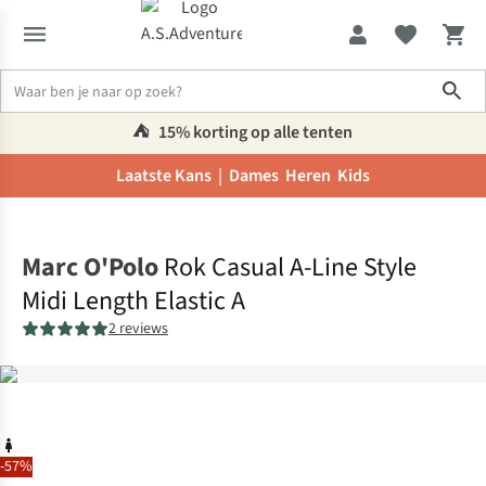
Sho
⛺️
15% korting op alle tenten
Laatste Kans |
Dames
Heren
Kids
Home
Marc O'Polo
Rok Casual A-Line Style
Midi Length Elastic A
2 reviews
-57%