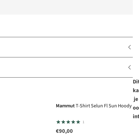
Di
ka
Ultralight
je
Mammut
T-Shirt Selun Fl Sun Hoody
oo
in
1
€90,00