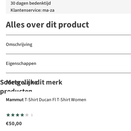
30 dagen bedenktijd
Klantenservice: ma-za
Alles over dit product
Omschrijving
Eigenschappen
Soortgelijke
Meer van dit merk
producten
Mammut
T-Shirt Ducan Fl T-Shirt Women
icebreaker
Rab
Vaude
T-Shirt
Craghoppers
T-
T-Shirt
1
Shirt W M
Force Ls Tee
Women'S
T-Shirt
Sphere III Ls
Wmns
Skomer Ls T-
Nosilife
€50,00
3
6
4
Tee
Shirt III
Akona