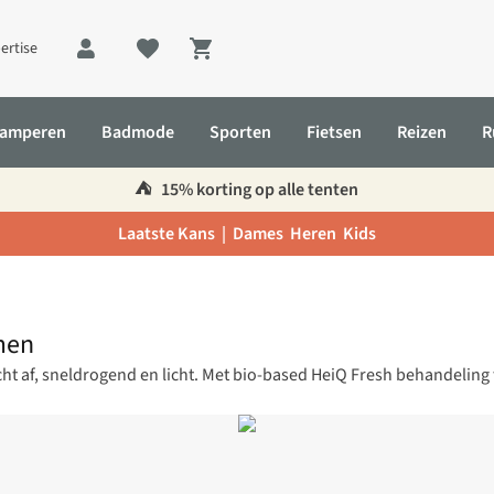
ertise
Shopping cart
amperen
Badmode
Sporten
Fietsen
Reizen
R
⛺️
15% korting op alle tenten
Laatste Kans |
Dames
Heren
Kids
men
ht af, sneldrogend en licht. Met bio-based HeiQ Fresh behandeling 