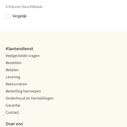
€89,95
€55,00
€63,00
€59,95
Longsleeve
6
kleuren beschikbaar
Vergelijk
Vergelijk
Vergelijk
Vergelijk
Vergelijk
Klantendienst
Veelgestelde vragen
Bestellen
Betalen
Levering
Retourneren
Bestelling herroepen
Onderhoud en herstellingen
Garantie
Contact
Over ons