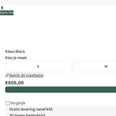
Gore-Tex
Kleur
:
Black
Kies je maat:
S
M
Bekijk de maattabel
€800,00
Vergelijk
Gratis levering vanaf €45
30 dagen bedenktijd