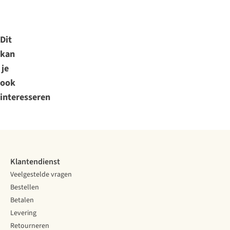
Vergelijk
Vergelijk
Vergelijk
Vergelijk
Vergelijk
Vergelijk
Vergelijk
Vergelijk
Dit
kan
je
ook
interesseren
Klantendienst
Veelgestelde vragen
Bestellen
Betalen
Levering
Retourneren