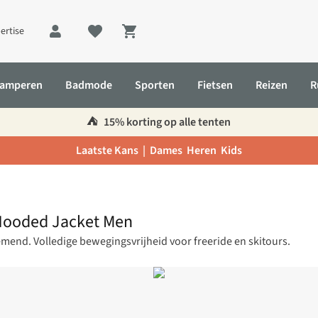
ertise
Shopping cart
amperen
Badmode
Sporten
Fietsen
Reizen
R
⛺️
15% korting op alle tenten
Laatste Kans |
Dames
Heren
Kids
 Hooded Jacket Men
emend. Volledige bewegingsvrijheid voor freeride en skitours.