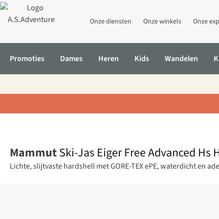
Onze diensten
Onze winkels
Onze exp
Promoties
Dames
Heren
Kids
Wandelen
K
Home
Ski-Jas Eiger Free Advanced Hs Hooded Jacket Men
Mammut
Ski-Jas Eiger Free Advanced Hs
Lichte, slijtvaste hardshell met GORE-TEX ePE, waterdicht en ad