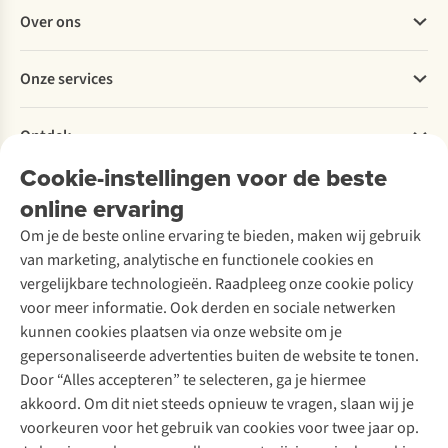
Veelgestelde vragen
Over ons
Bestellen
Betalen
Werken bij A.S.Adventure
Onze services
Levering
Explore More
Retourneren
Verantwoord ondernemen
Verhuur / Skiverhuur
Bestelling herroepen
Ontdek
Over Ayacucho
Tweedehands
Onderhoud en herstellingen
Onze winkels
Cookie-instellingen voor de beste
Ski-onderhoud
A.S.Magazine
Garantie
Over A.S.Adventure
Wasservice
online ervaring
Podcast
Contact
Toegankelijkheidsverklaring
Schoenonderhoud
Explore Academy
Om je de beste online ervaring te bieden, maken wij gebruik
Schoenherstelling
Explore Camp
van marketing, analytische en functionele cookies en
Meld je aan voor de nieuwsbrief
Kledingherstelling
Gear Check
vergelijkbare technologieën. Raadpleeg onze cookie policy
Retouches
Inspiratie & advies
voor meer informatie. Ook derden en sociale netwerken
Voor bedrijven
Follow us
kunnen cookies plaatsen via onze website om je
gepersonaliseerde advertenties buiten de website te tonen.
Door “Alles accepteren” te selecteren, ga je hiermee
akkoord. Om dit niet steeds opnieuw te vragen, slaan wij je
voorkeuren voor het gebruik van cookies voor twee jaar op.