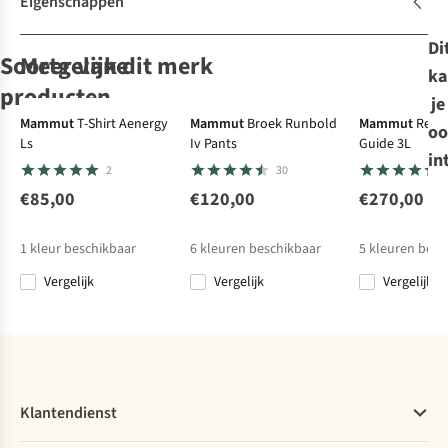
Eigenschappen
Di
Soortgelijke
Meer van dit merk
ka
producten
je
New
Mammut
T-Shirt Aenergy
Mammut
Broek Runbold
Mammut
Regen
oo
Ls
Iv Pants
Guide 3L
Nordisk
The North Face
The North Face
Fjällräven
in
2
30
Donsjas
Donsjas M Mtn
Jas Mcmurdo
Donsjas
Skansholm
Range Down
Parka
Greenland No.
€85,00
€120,00
€270,00
1
2
Unisex Down
Parka
1 Down
€500,00
€450,00
€500,00
€530,00
Parka
1
kleur beschikbaar
6
kleuren beschikbaar
5
kleuren besc
Vergelijk
Vergelijk
Vergelijk
Vergelijk
Vergelijk
Vergelijk
Vergelijk
Klantendienst