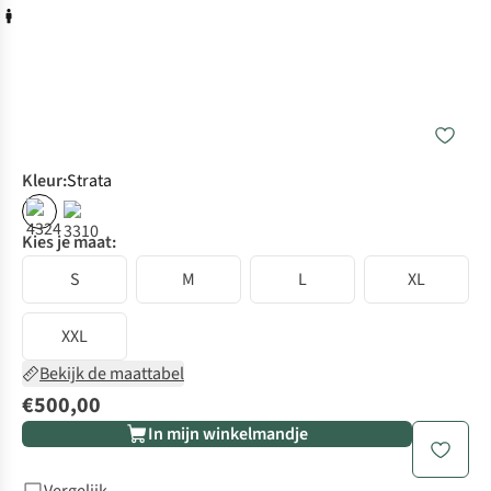
Kleur
:
Strata
Kies je maat:
S
M
L
XL
XXL
Bekijk de maattabel
€500,00
In mijn winkelmandje