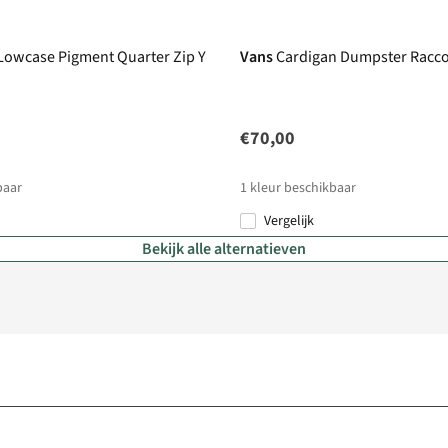
 Lowcase Pigment Quarter Zip Y
Vans
Cardigan Dumpster Racco
€70,00
baar
1
kleur beschikbaar
Vergelijk
Bekijk alle alternatieven