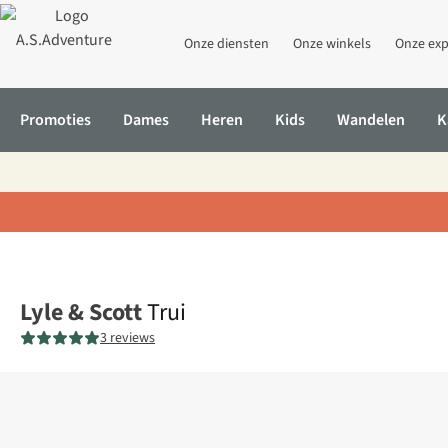
Onze diensten
Onze winkels
Onze exp
Promoties
Dames
Heren
Kids
Wandelen
K
Home
Trui
Lyle & Scott
Trui
3 reviews