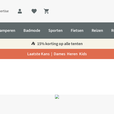
ertise
Shopping cart
amperen
Badmode
Sporten
Fietsen
Reizen
R
⛺️
15% korting op alle tenten
Laatste Kans |
Dames
Heren
Kids