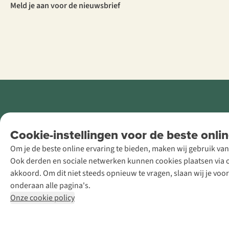
Meld je aan voor de nieuwsbrief
Retail Concepts
Cookie-instellingen voor de beste onlin
NV,
Om je de beste online ervaring te bieden, maken wij gebruik van
Smallandlaan
Ook derden en sociale netwerken kunnen cookies plaatsen via on
9, B-2660
akkoord. Om dit niet steeds opnieuw te vragen, slaan wij je voo
Hoboken
onderaan alle pagina's.
+32 (0)3 828
Onze cookie policy
30 15
team@asadventure.com
BTW BE