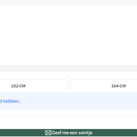
152 CM
164 CM
ad hebben.
Geef me een seintje