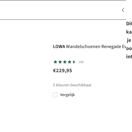
Di
ka
Gore-Tex
je
LOWA
Wandelschoenen Renegade Evo G
oo
in
186
€229,95
5
kleuren beschikbaar
Vergelijk