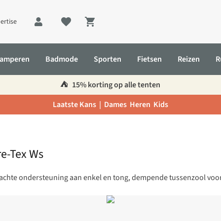
ertise
Shopping cart
amperen
Badmode
Sporten
Fietsen
Reizen
R
⛺️
15% korting op alle tenten
Laatste Kans |
Dames
Heren
Kids
re-Tex Ws
chte ondersteuning aan enkel en tong, dempende tussenzool voor v