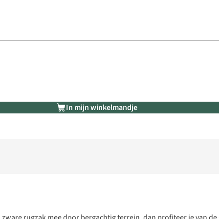
In mijn winkelmandje
n zware rugzak mee door bergachtig terrein, dan profiteer je van de