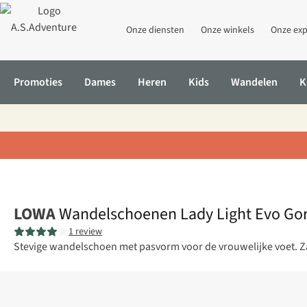
Onze diensten
Onze winkels
Onze exp
Promoties
Dames
Heren
Kids
Wandelen
K
Home
Wandelschoenen Lady Light Evo Gore-Tex Ws
LOWA
Wandelschoenen Lady Light Evo Go
1 review
Stevige wandelschoen met pasvorm voor de vrouwelijke voet. Za