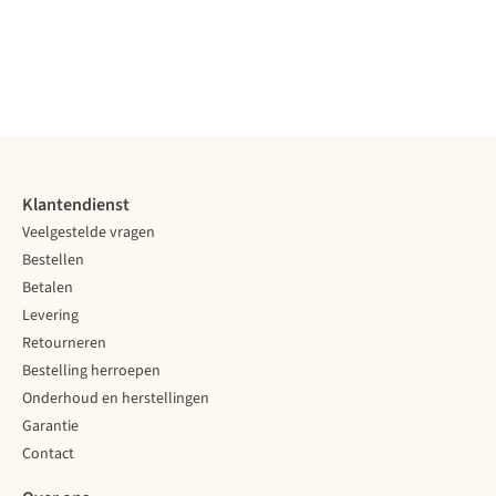
Voering
Voering
Voering
Voering
Voering
Gore-Tex
Synthetisch
Synthetisch
Leer
Vergelijk
Vergelijk
Vergelijk
Vergelijk
Vergelijk
Klantendienst
Veelgestelde vragen
Bestellen
Betalen
Levering
Retourneren
Bestelling herroepen
Onderhoud en herstellingen
Garantie
Contact