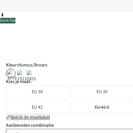
Gore-Tex
Kleur
:
Humus/Brown
Kies je maat:
EU 38
EU 39
EU 42
EU 42.5
Bekijk de maattabel
Aanbevolen combinatie