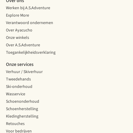
Over ons
Werken bij A.S.Adventure
Explore More
Verantwoord ondernemen
Over Ayacucho
Onze winkels
Over A.S.Adventure
Toegankelijkheidsverklaring
Onze services
Verhuur / Skiverhuur
Tweedehands
Ski-onderhoud
Wasservice
Schoenonderhoud
Schoenherstelling
Kledingherstelling
Retouches
Voor bedrijven