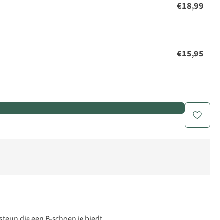
€18,99
€15,95
 steun die een B-schoen je biedt.