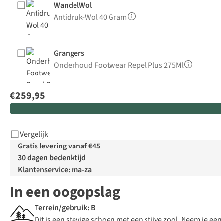
WandelWol
Antidruk-Wol 40 Gram
Grangers
Onderhoud Footwear Repel Plus 275Ml
€259,95
Vergelijk
Gratis levering vanaf €45
30 dagen bedenktijd
Klantenservice: ma-za
In een oogopslag
Terrein/gebruik: B
Dit is een stevige schoen met een stijve zool. Neem je ee