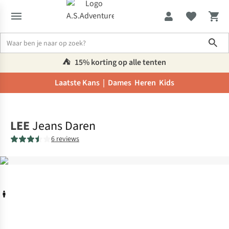
Sho
⛺️
15% korting op alle tenten
Laatste Kans |
Dames
Heren
Kids
Home
LEE
Jeans Daren
6 reviews