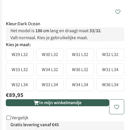
Kleur
:
Dark Ocean
Het model is
186 cm
lang en draagt maat
33/32
.
Valt normaal. Kies je gebruikelijke maat.
Kies je maat:
W29 L32
W30 L32
W31 L32
W32 L32
W33 L32
W34 L32
W36 L32
W31 L34
W32 L34
W33 L34
W34 L34
W36 L34
€89,95
In mijn winkelmandje
Vergelijk
Gratis levering vanaf €45