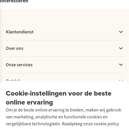
interesseren
Klantendienst
Veelgestelde vragen
Over ons
Bestellen
Betalen
Werken bij A.S.Adventure
Onze services
Levering
Explore More
Retourneren
Verantwoord ondernemen
Verhuur / Skiverhuur
Bestelling herroepen
Ontdek
Over Ayacucho
Tweedehands
Onderhoud en herstellingen
Onze winkels
Cookie-instellingen voor de beste
Ski-onderhoud
A.S.Magazine
Garantie
Over A.S.Adventure
Wasservice
online ervaring
Podcast
Contact
Toegankelijkheidsverklaring
Schoenonderhoud
Explore Academy
Om je de beste online ervaring te bieden, maken wij gebruik
Schoenherstelling
Explore Camp
van marketing, analytische en functionele cookies en
Meld je aan voor de nieuwsbrief
Kledingherstelling
Gear Check
vergelijkbare technologieën. Raadpleeg onze cookie policy
Retouches