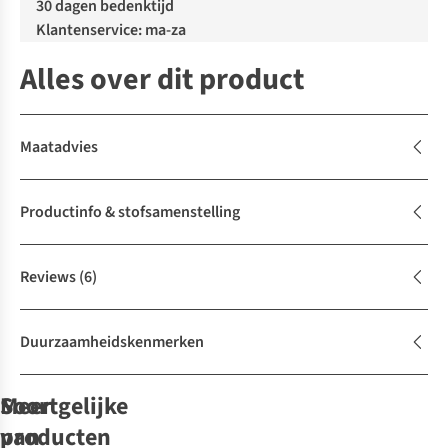
30 dagen bedenktijd
Klantenservice: ma-za
Alles over dit product
Maatadvies
Productinfo & stofsamenstelling
Reviews
(6)
Duurzaamheidskenmerken
Soortgelijke
Meer
producten
van