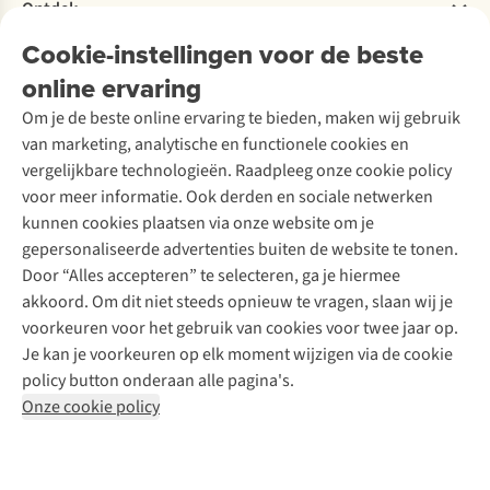
Bestelling herroepen
Ontdek
Over Ayacucho
Tweedehands
Onderhoud en herstellingen
Onze winkels
Cookie-instellingen voor de beste
Ski-onderhoud
A.S.Magazine
Garantie
Over A.S.Adventure
Wasservice
online ervaring
Podcast
Contact
Toegankelijkheidsverklaring
Schoenonderhoud
Explore Academy
Om je de beste online ervaring te bieden, maken wij gebruik
Schoenherstelling
Explore Camp
van marketing, analytische en functionele cookies en
Meld je aan voor de nieuwsbrief
Kledingherstelling
Gear Check
vergelijkbare technologieën. Raadpleeg onze cookie policy
Retouches
Inspiratie & advies
voor meer informatie. Ook derden en sociale netwerken
Voor bedrijven
Follow us
kunnen cookies plaatsen via onze website om je
gepersonaliseerde advertenties buiten de website te tonen.
Door “Alles accepteren” te selecteren, ga je hiermee
akkoord. Om dit niet steeds opnieuw te vragen, slaan wij je
voorkeuren voor het gebruik van cookies voor twee jaar op.
Je kan je voorkeuren op elk moment wijzigen via de cookie
Disclaimer
Privacy Policy
Algemene voorwaarden
policy button onderaan alle pagina's.
Cookie Policy
Onze cookie policy
Retail Concepts NV,
Smallandlaan 9,
B-2660 Hoboken
team@asadventure.com
+32 (0)3 828 30 15