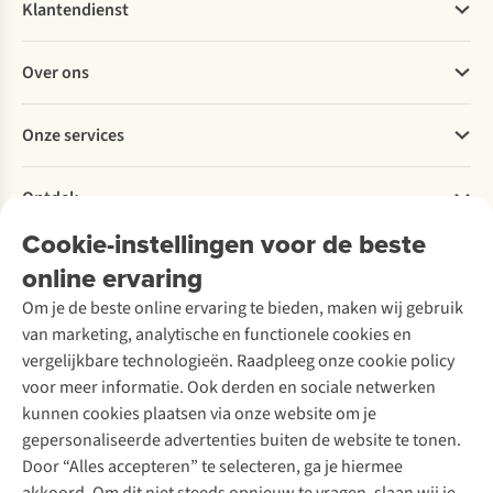
hoofd
beste
en
Klantendienst
bij
tips
kerst?
valpartijen
voor
Ontdek
Veelgestelde vragen
en
een
onze
Over ons
Bestellen
botsingen.
veilige
favoriete
Betalen
Wist
skivakantie.
bestemmingen
Werken bij A.S.Adventure
Onze services
je
in
Levering
Explore More
dat
Oostenrijk,
Retourneren
Verantwoord ondernemen
je
Frankrijk,
Verhuur / Skiverhuur
Bestelling herroepen
Ontdek
Over Ayacucho
in
Zwitserland,
Tweedehands
Onderhoud en herstellingen
veel
Italië
Onze winkels
Cookie-instellingen voor de beste
Ski-onderhoud
A.S.Magazine
landen
&
Garantie
Over A.S.Adventure
Wasservice
verplicht
Duitsland.
online ervaring
Podcast
Contact
Toegankelijkheidsverklaring
bent
Schoenonderhoud
Explore Academy
Om je de beste online ervaring te bieden, maken wij gebruik
er
Schoenherstelling
Explore Camp
van marketing, analytische en functionele cookies en
eentje
Meld je aan voor de nieuwsbrief
Kledingherstelling
Gear Check
te
vergelijkbare technologieën. Raadpleeg onze cookie policy
Retouches
dragen?
Inspiratie & advies
voor meer informatie. Ook derden en sociale netwerken
Wij
Voor bedrijven
Follow us
kunnen cookies plaatsen via onze website om je
vertellen
gepersonaliseerde advertenties buiten de website te tonen.
je
Door “Alles accepteren” te selecteren, ga je hiermee
waar
je