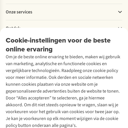
contrastrijke
temperatuur
favoriete
Betalen
blik
met
bestemmingen
Werken bij A.S.Adventure
Onze services
op
onze
in
Levering
Explore More
de
10
Oostenrijk,
Retourneren
Verantwoord ondernemen
omgeving.
tips.
Frankrijk,
Verhuur / Skiverhuur
Bestelling herroepen
Ontdek
Over Ayacucho
Zwitserland,
Tweedehands
Onderhoud en herstellingen
Italië
Onze winkels
Cookie-instellingen voor de beste
Ski-onderhoud
A.S.Magazine
&
Garantie
Over A.S.Adventure
Wasservice
Duitsland.
online ervaring
Podcast
Contact
Toegankelijkheidsverklaring
Schoenonderhoud
Explore Academy
Om je de beste online ervaring te bieden, maken wij gebruik
Schoenherstelling
Explore Camp
van marketing, analytische en functionele cookies en
Meld je aan voor de nieuwsbrief
Kledingherstelling
Gear Check
vergelijkbare technologieën. Raadpleeg onze cookie policy
Retouches
Inspiratie & advies
voor meer informatie. Ook derden en sociale netwerken
Voor bedrijven
Follow us
kunnen cookies plaatsen via onze website om je
gepersonaliseerde advertenties buiten de website te tonen.
Door “Alles accepteren” te selecteren, ga je hiermee
akkoord. Om dit niet steeds opnieuw te vragen, slaan wij je
voorkeuren voor het gebruik van cookies voor twee jaar op.
Je kan je voorkeuren op elk moment wijzigen via de cookie
Disclaimer
Privacy Policy
Algemene voorwaarden
policy button onderaan alle pagina's.