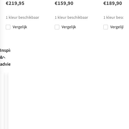
V
€219,95
€159,90
€189,90
€214,95
€179,95
€199,95
€189,90
1
kleur beschikbaar
1
kleur beschikbaar
1
kleur beschi
Vergelijk
Vergelijk
Vergelijk
Vergelijk
Vergelijk
Vergelijk
Vergelijk
Inspiratie
&
advies