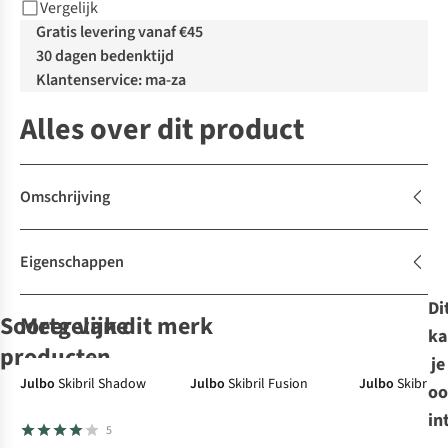
Vergelijk
Gratis levering vanaf €45
30 dagen bedenktijd
Klantenservice: ma-za
Alles over dit product
Omschrijving
Eigenschappen
Di
Soortgelijke
Meer van dit merk
ka
producten
je
Julbo
Skibril Shadow
Julbo
Skibril Fusion
Julbo
Skibril 
oo
Oakley
Uvex
Smith
Skibril
Julbo
Skibril
Skibril
Skibril
in
5
Flight Deck M
Victorious Pro
Preview
Cyclon