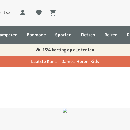
ertise
Shopping cart
amperen
Badmode
Sporten
Fietsen
Reizen
R
⛺️
15% korting op alle tenten
Laatste Kans |
Dames
Heren
Kids