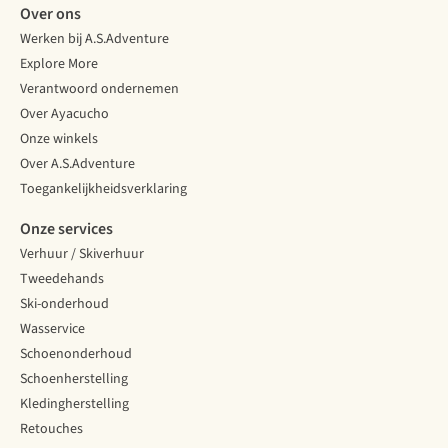
Over ons
Werken bij A.S.Adventure
Explore More
Verantwoord ondernemen
Over Ayacucho
Onze winkels
Over A.S.Adventure
Toegankelijkheidsverklaring
Onze services
Verhuur / Skiverhuur
Tweedehands
Ski-onderhoud
Wasservice
Schoenonderhoud
Schoenherstelling
Kledingherstelling
Retouches