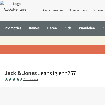
Onze diensten
Onze winkels
Onze exp
Promoties
Dames
Heren
Kids
Wandelen
K
Home
Jeans iglenn257
Jack & Jones
Jeans iglenn257
37 reviews