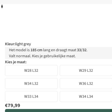
Kleur
:
light grey
Het model is
185 cm
lang en draagt maat
33/32
.
Valt normaal. Kies je gebruikelijke maat.
Kies je maat:
W28 L32
W29 L32
W34 L32
W36 L32
W33 L34
W34 L34
€79,99