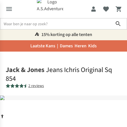
Sho
⛺️
15% korting op alle tenten
Laatste Kans |
Dames
Heren
Kids
Home
Jack & Jones
Jeans Ichris Original Sq
854
2 reviews