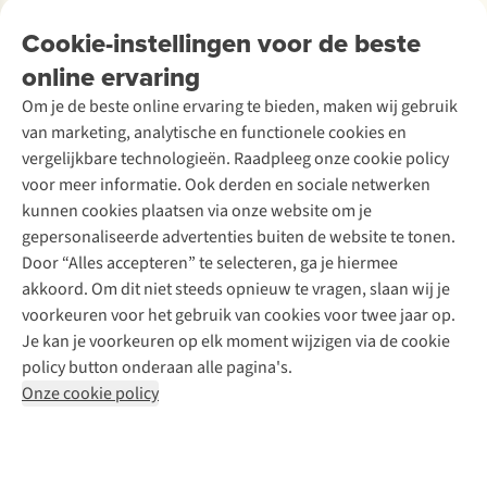
Over Ayacucho
Tweedehands
Onderhoud en herstellingen
Onze winkels
Cookie-instellingen voor de beste
Ski-onderhoud
A.S.Magazine
Garantie
Over A.S.Adventure
Wasservice
online ervaring
Podcast
Contact
Toegankelijkheidsverklaring
Schoenonderhoud
Explore Academy
Om je de beste online ervaring te bieden, maken wij gebruik
Schoenherstelling
Explore Camp
van marketing, analytische en functionele cookies en
Meld je aan voor de nieuwsbrief
Kledingherstelling
Gear Check
vergelijkbare technologieën. Raadpleeg onze cookie policy
Retouches
Inspiratie & advies
voor meer informatie. Ook derden en sociale netwerken
Voor bedrijven
Follow us
kunnen cookies plaatsen via onze website om je
gepersonaliseerde advertenties buiten de website te tonen.
Door “Alles accepteren” te selecteren, ga je hiermee
akkoord. Om dit niet steeds opnieuw te vragen, slaan wij je
voorkeuren voor het gebruik van cookies voor twee jaar op.
Je kan je voorkeuren op elk moment wijzigen via de cookie
Disclaimer
Privacy Policy
Algemene voorwaarden
policy button onderaan alle pagina's.
Cookie Policy
Onze cookie policy
Retail Concepts NV,
Smallandlaan 9,
B-2660 Hoboken
team@asadventure.com
+32 (0)3 828 30 15
BTW BE 0416.762.280