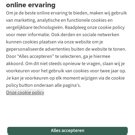
Wasservice
online ervaring
Podcast
Contact
Toegankelijkheidsverklaring
Schoenonderhoud
Explore Academy
Om je de beste online ervaring te bieden, maken wij gebruik
Schoenherstelling
Explore Camp
van marketing, analytische en functionele cookies en
Meld je aan voor de nieuwsbrief
Kledingherstelling
Gear Check
vergelijkbare technologieën. Raadpleeg onze cookie policy
Retouches
Inspiratie & advies
voor meer informatie. Ook derden en sociale netwerken
Voor bedrijven
Follow us
kunnen cookies plaatsen via onze website om je
gepersonaliseerde advertenties buiten de website te tonen.
Door “Alles accepteren” te selecteren, ga je hiermee
akkoord. Om dit niet steeds opnieuw te vragen, slaan wij je
voorkeuren voor het gebruik van cookies voor twee jaar op.
Je kan je voorkeuren op elk moment wijzigen via de cookie
Disclaimer
Privacy Policy
Algemene voorwaarden
policy button onderaan alle pagina's.
Cookie Policy
Onze cookie policy
Retail Concepts NV,
Smallandlaan 9,
B-2660 Hoboken
team@asadventure.com
+32 (0)3 828 30 15
BTW BE 0416.762.280
Alles accepteren