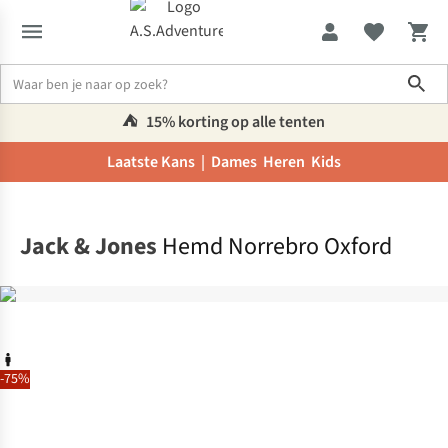
Sho
⛺️
15% korting op alle tenten
Laatste Kans |
Dames
Heren
Kids
Home
Jack & Jones
Hemd Norrebro Oxford
-75%