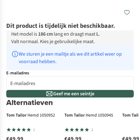
Dit product is tijdelijk niet beschikbaar.
Het model is
186 cm
lang en draagt maat
L
.
Valt normaal. Kies je gebruikelijke maat.
We sturen je een mailtje als we dit artikel weer op 
voorraad hebben.
E-mailadres
Geef me een seintje
Alternatieven
Tom Tailor
Hemd 1050952
Tom Tailor
Hemd 1050945
Tom Tail
1
2
€49,99
€49,99
€49,99