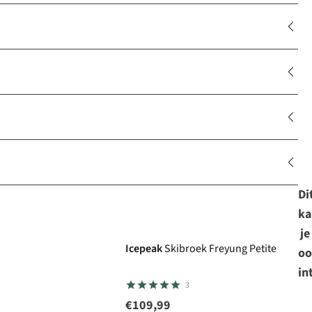
Di
ka
je
Icepeak
Skibroek Freyung Petite
oo
in
3
€109,99