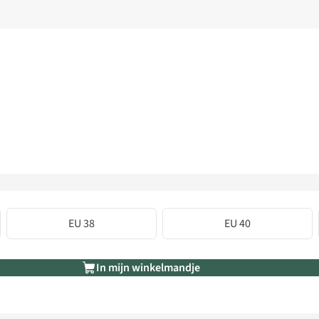
EU 38
EU 40
In mijn winkelmandje