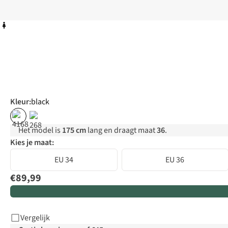
Kleur
:
black
Het model is
175 cm
lang en draagt maat
36
.
Kies je maat:
EU 34
EU 36
€89,99
Vergelijk