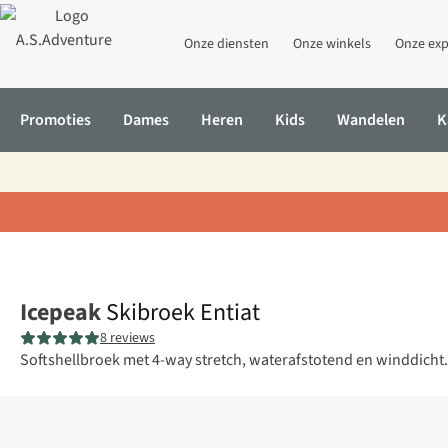
Onze diensten
Onze winkels
Onze exp
Promoties
Dames
Heren
Kids
Wandelen
K
Home
Skibroek Entiat
Icepeak
Skibroek Entiat
8 reviews
Softshellbroek met 4-way stretch, waterafstotend en winddicht. 