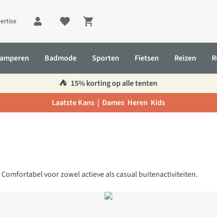
ertise
Shopping cart
amperen
Badmode
Sporten
Fietsen
Reizen
R
⛺️
15% korting op alle tenten
Laatste Kans |
Dames
Heren
Kids
Comfortabel voor zowel actieve als casual buitenactiviteiten.