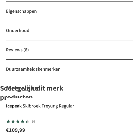
Eigenschappen
Onderhoud
Reviews
(8)
Duurzaamheidskenmerken
Soortgelijke
Meer van dit merk
producten
-50%
-30%
Icepeak
Skibroek Freyung Regular
Helly Hansen
Brunotti
Icepeak
Icepeak
16
Softshell
Softshell
Softshell
Softshell
Skibroek
Skibroek
Skibroek
Entiat
€109,99
1
1
1
14