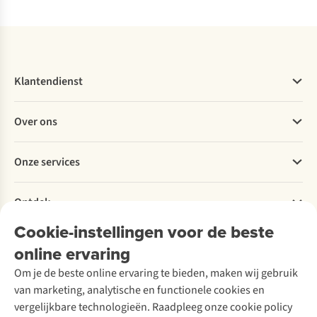
Vergelijk
Vergelijk
Klantendienst
Veelgestelde vragen
Over ons
Bestellen
Betalen
Werken bij A.S.Adventure
Onze services
Levering
Explore More
Retourneren
Verantwoord ondernemen
Verhuur / Skiverhuur
Bestelling herroepen
Ontdek
Over Ayacucho
Tweedehands
Onderhoud en herstellingen
Onze winkels
Cookie-instellingen voor de beste
Ski-onderhoud
A.S.Magazine
Garantie
Over A.S.Adventure
Wasservice
online ervaring
Podcast
Contact
Toegankelijkheidsverklaring
Schoenonderhoud
Explore Academy
Om je de beste online ervaring te bieden, maken wij gebruik
Schoenherstelling
Explore Camp
van marketing, analytische en functionele cookies en
Meld je aan voor de nieuwsbrief
Kledingherstelling
Gear Check
vergelijkbare technologieën. Raadpleeg onze cookie policy
Retouches