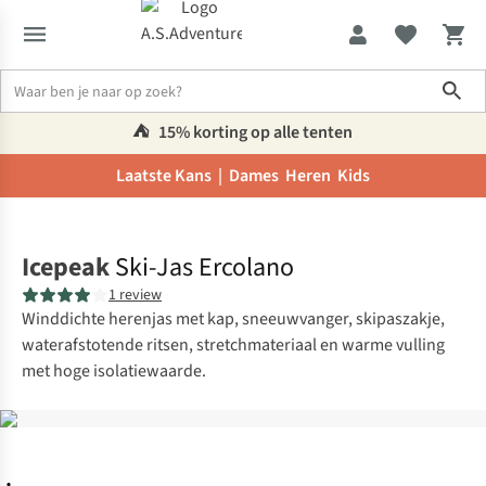
Sho
⛺️
15% korting op alle tenten
Laatste Kans |
Dames
Heren
Kids
Home
Icepeak
Ski-Jas Ercolano
1 review
Winddichte herenjas met kap, sneeuwvanger, skipaszakje,
waterafstotende ritsen, stretchmateriaal en warme vulling
met hoge isolatiewaarde.