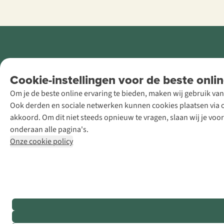
Retail Concepts
Cookie-instellingen voor de beste onlin
NV,
Om je de beste online ervaring te bieden, maken wij gebruik van
Smallandlaan
Ook derden en sociale netwerken kunnen cookies plaatsen via on
9, B-2660
akkoord. Om dit niet steeds opnieuw te vragen, slaan wij je voo
Hoboken
onderaan alle pagina's.
+32 (0)3 828
Onze cookie policy
30 15
team@asadventure.com
BTW BE
0416.762.280