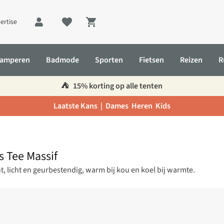
ertise
Shopping cart
amperen
Badmode
Sporten
Fietsen
Reizen
R
⛺️
15% korting op alle tenten
Laatste Kans |
Dames
Heren
Kids
s Tee Massif
, licht en geurbestendig, warm bij kou en koel bij warmte.