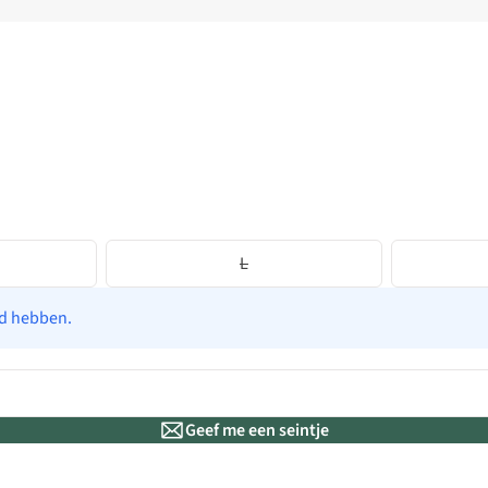
L
ad hebben.
Geef me een seintje