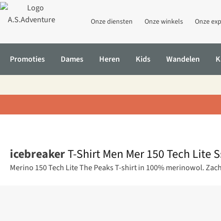
Onze diensten
Onze winkels
Onze exp
Promoties
Dames
Heren
Kids
Wandelen
K
Home
T-Shirt Men Mer 150 Tech Lite Ss Tee Massif
icebreaker
T-Shirt Men Mer 150 Tech Lite S
Merino 150 Tech Lite The Peaks T-shirt in 100% merinowol. Zacht