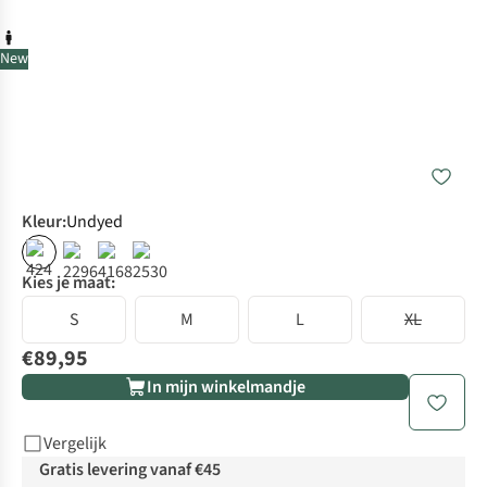
New
Kleur
:
Undyed
Kies je maat:
S
M
L
XL
€89,95
In mijn winkelmandje
Vergelijk
Gratis levering vanaf €45