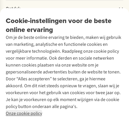
Retourneren
Verantwoord ondernemen
Verhuur / Skiverhuur
Bestelling herroepen
Ontdek
Over Ayacucho
Tweedehands
Onderhoud en herstellingen
Onze winkels
Cookie-instellingen voor de beste
Ski-onderhoud
A.S.Magazine
Garantie
Over A.S.Adventure
Wasservice
online ervaring
Podcast
Contact
Toegankelijkheidsverklaring
Schoenonderhoud
Explore Academy
Om je de beste online ervaring te bieden, maken wij gebruik
Schoenherstelling
Explore Camp
van marketing, analytische en functionele cookies en
Meld je aan voor de nieuwsbrief
Kledingherstelling
Gear Check
vergelijkbare technologieën. Raadpleeg onze cookie policy
Retouches
Inspiratie & advies
voor meer informatie. Ook derden en sociale netwerken
Voor bedrijven
Follow us
kunnen cookies plaatsen via onze website om je
gepersonaliseerde advertenties buiten de website te tonen.
Door “Alles accepteren” te selecteren, ga je hiermee
akkoord. Om dit niet steeds opnieuw te vragen, slaan wij je
voorkeuren voor het gebruik van cookies voor twee jaar op.
Je kan je voorkeuren op elk moment wijzigen via de cookie
Disclaimer
Privacy Policy
Algemene voorwaarden
policy button onderaan alle pagina's.
Cookie Policy
Onze cookie policy
Retail Concepts NV,
Smallandlaan 9,
B-2660 Hoboken