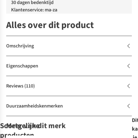
30 dagen bedenktijd
Klantenservice: ma-za
Alles over dit product
Omschrijving
Eigenschappen
Reviews
(110)
Duurzaamheidskenmerken
Di
Soortgelijke
Meer van dit merk
ka
producten
je