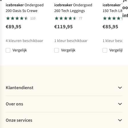
icebreaker
Ondergoed
icebreaker
Ondergoed
icebreaker
T-S
oo
200 Oasis Ss Crewe
260 Tech Leggings
150 Tech Lite S
Jack Wolfskin
in
Peaceful Pass
110
77
Ondergoed
Merino
€89,95
€119,95
€85,95
Shortsleeve M
€89,95
4
kleuren beschikbaar
1
kleur beschikbaar
1
kleur beschi
Vergelijk
Vergelijk
Vergelijk
Vergelijk
Klantendienst
Veelgestelde vragen
Over ons
Bestellen
Betalen
Werken bij A.S.Adventure
Onze services
Levering
Explore More