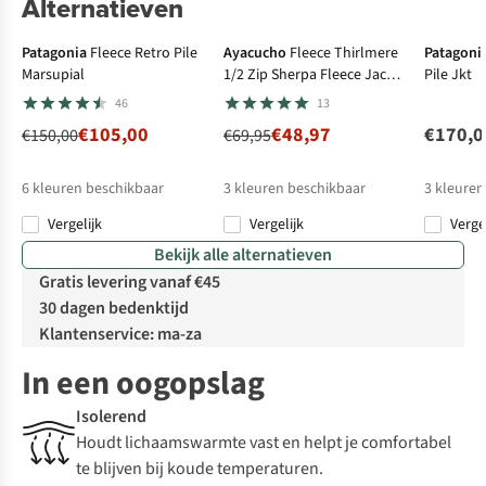
Alternatieven
Expert review
-30%
Patagonia
Fleece Retro Pile
Ayacucho
Fleece Thirlmere
Patagoni
Marsupial
1/2 Zip Sherpa Fleece Jacket
Pile Jkt
M
46
13
€105,00
€48,97
€170,0
€150,00
€69,95
6
kleuren beschikbaar
3
kleuren beschikbaar
3
kleuren
Vergelijk
Vergelijk
Verge
%
%
Bekijk alle alternatieven
Gratis levering vanaf €45
30 dagen bedenktijd
Klantenservice: ma-za
In een oogopslag
Isolerend
Houdt lichaamswarmte vast en helpt je comfortabel
te blijven bij koude temperaturen.