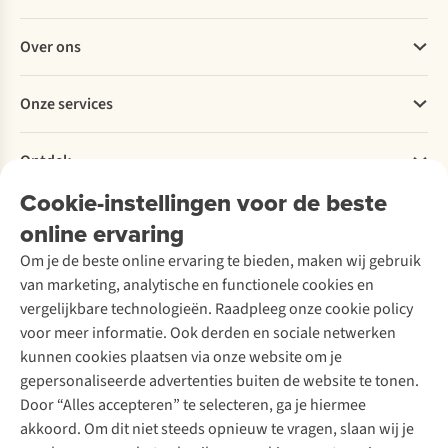
Veelgestelde vragen
Over ons
Bestellen
Betalen
Werken bij A.S.Adventure
Onze services
Levering
Explore More
Retourneren
Verantwoord ondernemen
Verhuur / Skiverhuur
Bestelling herroepen
Ontdek
Over Ayacucho
Tweedehands
Onderhoud en herstellingen
Onze winkels
Cookie-instellingen voor de beste
Ski-onderhoud
A.S.Magazine
Garantie
Over A.S.Adventure
Wasservice
online ervaring
Podcast
Contact
Toegankelijkheidsverklaring
Schoenonderhoud
Explore Academy
Om je de beste online ervaring te bieden, maken wij gebruik
Schoenherstelling
Explore Camp
van marketing, analytische en functionele cookies en
Meld je aan voor de nieuwsbrief
Kledingherstelling
Gear Check
vergelijkbare technologieën. Raadpleeg onze cookie policy
Retouches
Inspiratie & advies
voor meer informatie. Ook derden en sociale netwerken
Voor bedrijven
Follow us
kunnen cookies plaatsen via onze website om je
gepersonaliseerde advertenties buiten de website te tonen.
Door “Alles accepteren” te selecteren, ga je hiermee
akkoord. Om dit niet steeds opnieuw te vragen, slaan wij je