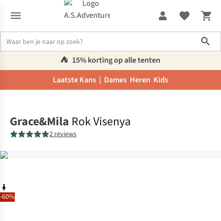
Sho
⛺️
15% korting op alle tenten
Laatste Kans |
Dames
Heren
Kids
Home
Grace&Mila
Rok Visenya
2 reviews
-60%