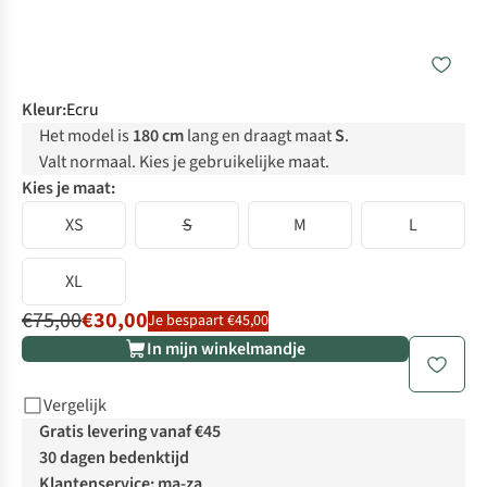
Kleur
:
Ecru
Het model is
180 cm
lang en draagt maat
S
.
Valt normaal. Kies je gebruikelijke maat.
Kies je maat:
XS
S
M
L
XL
€75,00
€30,00
Je bespaart €45,00
In mijn winkelmandje
Vergelijk
Gratis levering vanaf €45
30 dagen bedenktijd
Klantenservice: ma-za