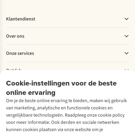
Klantendienst
Veelgestelde vragen
Over ons
Bestellen
Betalen
Werken bij A.S.Adventure
Onze services
Levering
Explore More
Retourneren
Verantwoord ondernemen
Verhuur / Skiverhuur
Bestelling herroepen
Ontdek
Over Ayacucho
Tweedehands
Onderhoud en herstellingen
Onze winkels
Cookie-instellingen voor de beste
Ski-onderhoud
A.S.Magazine
Garantie
Over A.S.Adventure
Wasservice
online ervaring
Podcast
Contact
Toegankelijkheidsverklaring
Schoenonderhoud
Explore Academy
Om je de beste online ervaring te bieden, maken wij gebruik
Schoenherstelling
Explore Camp
van marketing, analytische en functionele cookies en
Meld je aan voor de nieuwsbrief
Kledingherstelling
Gear Check
vergelijkbare technologieën. Raadpleeg onze cookie policy
Retouches
Inspiratie & advies
voor meer informatie. Ook derden en sociale netwerken
Voor bedrijven
Follow us
kunnen cookies plaatsen via onze website om je