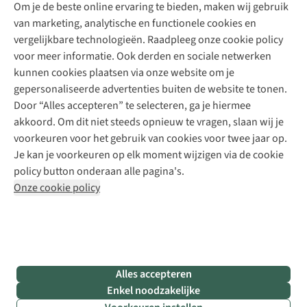
Explore Academy
Om je de beste online ervaring te bieden, maken wij gebruik
Schoenherstelling
Explore Camp
van marketing, analytische en functionele cookies en
Meld je aan voor de nieuwsbrief
Kledingherstelling
Gear Check
vergelijkbare technologieën. Raadpleeg onze cookie policy
Retouches
Inspiratie & advies
voor meer informatie. Ook derden en sociale netwerken
Voor bedrijven
Follow us
kunnen cookies plaatsen via onze website om je
gepersonaliseerde advertenties buiten de website te tonen.
Door “Alles accepteren” te selecteren, ga je hiermee
akkoord. Om dit niet steeds opnieuw te vragen, slaan wij je
voorkeuren voor het gebruik van cookies voor twee jaar op.
Je kan je voorkeuren op elk moment wijzigen via de cookie
Disclaimer
Privacy Policy
Algemene voorwaarden
policy button onderaan alle pagina's.
Cookie Policy
Onze cookie policy
Retail Concepts NV,
Smallandlaan 9,
B-2660 Hoboken
team@asadventure.com
+32 (0)3 828 30 15
BTW BE 0416.762.280
Alles accepteren
Enkel noodzakelijke