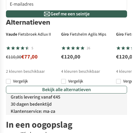
Geef me een seintje
Alternatieven
-30%
Vernieuwd design
Ve
Vaude
Fietsbroek Adlux II
Giro
Fietshelm Agilis Mips
Giro
Fiet
5
26
€77,00
€120,00
€120,0
€110,00
2
kleuren beschikbaar
4
kleuren beschikbaar
4
kleuren
Vergelijk
Vergelijk
Verge
%
Bekijk alle alternatieven
Gratis levering vanaf €45
30 dagen bedenktijd
Klantenservice: ma-za
In een oogopslag