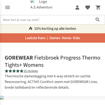
Sho
⛺️
15% korting op alle tenten
Laatste Kans |
Dames
Heren
Kids
Home
GOREWEAR
Fietsbroek Progress Thermo
Tights+ Womens
10 reviews
Thermische dameslegging met 4-way stretch en zachte
fleecevoering. ACTIVO Comfort-zeem met GOREWEAR Liner,
brede tailleband en reflecterende details.