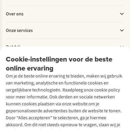
tips
natuurgebieden
z'n
en
van
puurst
Veelgestelde vragen
een
Vlaanderen.
langs
Over ons
Bestellen
route
Tijd
de
Betalen
voor
voor
Portugese
Werken bij A.S.Adventure
Onze services
3
een
kust.
Levering
Explore More
dagen.
ontdekkingstocht
Onze
Retourneren
Verantwoord ondernemen
in
collega's
Verhuur / Skiverhuur
Bestelling herroepen
Ontdek
Over Ayacucho
eigen
Katrien
Tweedehands
Onderhoud en herstellingen
streek!
en
Onze winkels
Cookie-instellingen voor de beste
Ski-onderhoud
A.S.Magazine
Axelle
Garantie
Over A.S.Adventure
Wasservice
wandelden
online ervaring
Podcast
Contact
Toegankelijkheidsverklaring
elk
Schoenonderhoud
Explore Academy
Om je de beste online ervaring te bieden, maken wij gebruik
een
Schoenherstelling
Explore Camp
van marketing, analytische en functionele cookies en
ander
Meld je aan voor de nieuwsbrief
Kledingherstelling
Gear Check
deel
vergelijkbare technologieën. Raadpleeg onze cookie policy
Retouches
van
Inspiratie & advies
voor meer informatie. Ook derden en sociale netwerken
de
Voor bedrijven
Follow us
kunnen cookies plaatsen via onze website om je
route
gepersonaliseerde advertenties buiten de website te tonen.
en
Door “Alles accepteren” te selecteren, ga je hiermee
ontdekten
dat
akkoord. Om dit niet steeds opnieuw te vragen, slaan wij je
dezelfde