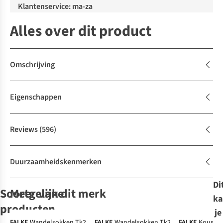
Klantenservice: ma-za
Alles over dit product
Omschrijving
Eigenschappen
Reviews
(596)
Duurzaamheidskenmerken
Di
Soortgelijke
Meer van dit merk
ka
producten
je
FALKE
Wandelsokken Tk2
FALKE
Wandelsokken Tk2
FALKE
Kous Tk5