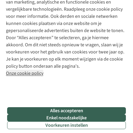
van marketing, analytische en functionele cookies en
Meld je aan voor de nieuwsbrief
Kledingherstelling
Gear Check
vergelijkbare technologieën. Raadpleeg onze cookie policy
Retouches
Inspiratie & advies
voor meer informatie. Ook derden en sociale netwerken
Voor bedrijven
Follow us
kunnen cookies plaatsen via onze website om je
gepersonaliseerde advertenties buiten de website te tonen.
Door “Alles accepteren” te selecteren, ga je hiermee
akkoord. Om dit niet steeds opnieuw te vragen, slaan wij je
voorkeuren voor het gebruik van cookies voor twee jaar op.
Je kan je voorkeuren op elk moment wijzigen via de cookie
Disclaimer
Privacy Policy
Algemene voorwaarden
policy button onderaan alle pagina's.
Cookie Policy
Onze cookie policy
Retail Concepts NV,
Smallandlaan 9,
B-2660 Hoboken
team@asadventure.com
+32 (0)3 828 30 15
BTW BE 0416.762.280
Alles accepteren
Enkel noodzakelijke
Voorkeuren instellen