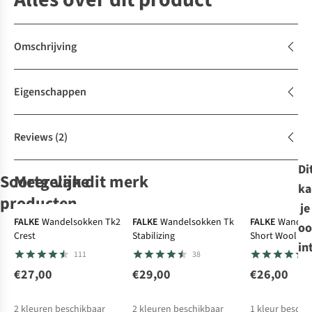
Omschrijving
Eigenschappen
Reviews
(2)
Di
Soortgelijke
Meer van dit merk
ka
Expert review
producten
je
FALKE
Wandelsokken Tk2
FALKE
Wandelsokken Tk
FALKE
Wandel
oo
Crest
Stabilizing
Short Wool
FALKE
FALKE
Smartwool
Stance
in
111
38
Skisokken
Skisokken Sk4
Skisokken Ski
Skisokken
Falke Sk5
Advanced
Targeted
Misfits Wool
€27,00
€29,00
€26,00
1
Expert Men
Cushion Otc
€42,00
€37,00
€30,95
€29,99
2
kleuren beschikbaar
2
kleuren beschikbaar
1
kleur beschi