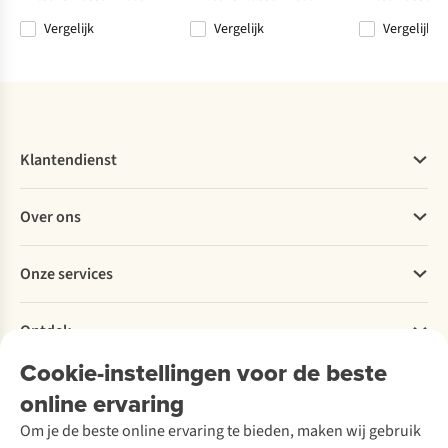
Vergelijk
Vergelijk
Vergelijk
Vergelijk
Vergelijk
Vergelijk
Vergelijk
Klantendienst
Veelgestelde vragen
Over ons
Bestellen
Betalen
Werken bij A.S.Adventure
Onze services
Levering
Explore More
Retourneren
Verantwoord ondernemen
Verhuur / Skiverhuur
Bestelling herroepen
Ontdek
Over Ayacucho
Tweedehands
Onderhoud en herstellingen
Onze winkels
Cookie-instellingen voor de beste
Ski-onderhoud
A.S.Magazine
Garantie
Over A.S.Adventure
Wasservice
online ervaring
Podcast
Contact
Toegankelijkheidsverklaring
Schoenonderhoud
Explore Academy
Om je de beste online ervaring te bieden, maken wij gebruik
Schoenherstelling
Explore Camp