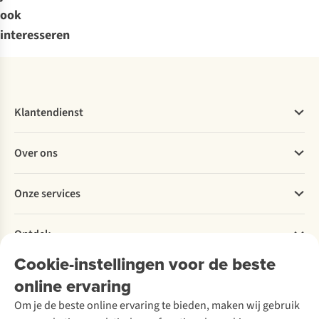
ook
interesseren
Klantendienst
Veelgestelde vragen
Over ons
Bestellen
Betalen
Werken bij A.S.Adventure
Onze services
Levering
Explore More
Retourneren
Verantwoord ondernemen
Verhuur / Skiverhuur
Bestelling herroepen
Ontdek
Over Ayacucho
Tweedehands
Onderhoud en herstellingen
Onze winkels
Cookie-instellingen voor de beste
Ski-onderhoud
A.S.Magazine
Garantie
Over A.S.Adventure
Wasservice
online ervaring
Podcast
Contact
Toegankelijkheidsverklaring
Schoenonderhoud
Explore Academy
Om je de beste online ervaring te bieden, maken wij gebruik
Schoenherstelling
Explore Camp