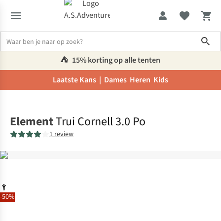
Sho
⛺️
15% korting op alle tenten
Laatste Kans |
Dames
Heren
Kids
Home
Element
Trui Cornell 3.0 Po
1 review
-50%