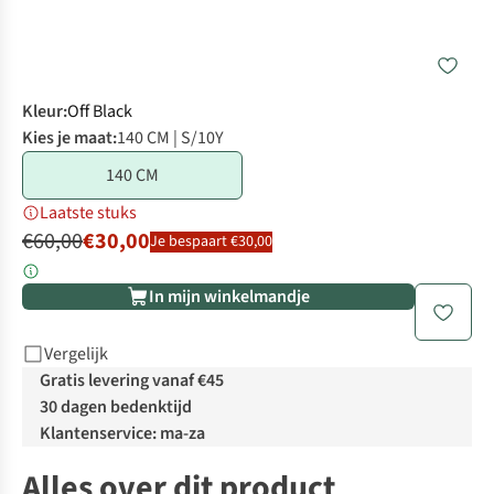
Kleur
:
Off Black
Kies je maat:
140 CM | S/10Y
140 CM
Laatste stuks
€60,00
€30,00
Je bespaart €30,00
In mijn winkelmandje
Vergelijk
Gratis levering vanaf €45
30 dagen bedenktijd
Klantenservice: ma-za
Alles over dit product