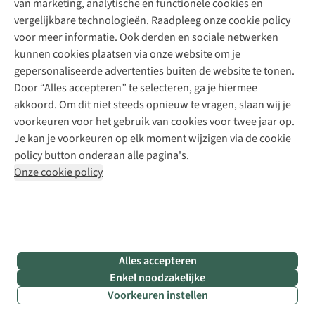
van marketing, analytische en functionele cookies en
Meld je aan voor de nieuwsbrief
Kledingherstelling
Gear Check
vergelijkbare technologieën. Raadpleeg onze cookie policy
Retouches
Inspiratie & advies
voor meer informatie. Ook derden en sociale netwerken
Voor bedrijven
Follow us
kunnen cookies plaatsen via onze website om je
gepersonaliseerde advertenties buiten de website te tonen.
Door “Alles accepteren” te selecteren, ga je hiermee
akkoord. Om dit niet steeds opnieuw te vragen, slaan wij je
voorkeuren voor het gebruik van cookies voor twee jaar op.
Je kan je voorkeuren op elk moment wijzigen via de cookie
Disclaimer
Privacy Policy
Algemene voorwaarden
policy button onderaan alle pagina's.
Cookie Policy
Onze cookie policy
Retail Concepts NV,
Smallandlaan 9,
B-2660 Hoboken
team@asadventure.com
+32 (0)3 828 30 15
BTW BE 0416.762.280
Alles accepteren
Enkel noodzakelijke
Voorkeuren instellen