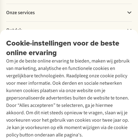
Betalen
Werken bij A.S.Adventure
Onze services
Levering
Explore More
Retourneren
Verantwoord ondernemen
Verhuur / Skiverhuur
Bestelling herroepen
Ontdek
Over Ayacucho
Tweedehands
Onderhoud en herstellingen
Onze winkels
Cookie-instellingen voor de beste
Ski-onderhoud
A.S.Magazine
Garantie
Over A.S.Adventure
Wasservice
online ervaring
Podcast
Contact
Toegankelijkheidsverklaring
Schoenonderhoud
Explore Academy
Om je de beste online ervaring te bieden, maken wij gebruik
Schoenherstelling
Explore Camp
van marketing, analytische en functionele cookies en
Meld je aan voor de nieuwsbrief
Kledingherstelling
Gear Check
vergelijkbare technologieën. Raadpleeg onze cookie policy
Retouches
Inspiratie & advies
voor meer informatie. Ook derden en sociale netwerken
Voor bedrijven
Follow us
kunnen cookies plaatsen via onze website om je
gepersonaliseerde advertenties buiten de website te tonen.
Door “Alles accepteren” te selecteren, ga je hiermee
akkoord. Om dit niet steeds opnieuw te vragen, slaan wij je
voorkeuren voor het gebruik van cookies voor twee jaar op.
Je kan je voorkeuren op elk moment wijzigen via de cookie
Disclaimer
Privacy Policy
Algemene voorwaarden
policy button onderaan alle pagina's.