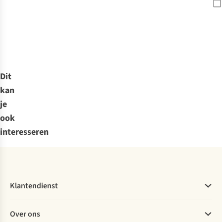
Dit
kan
je
ook
interesseren
Klantendienst
Veelgestelde vragen
Over ons
Bestellen