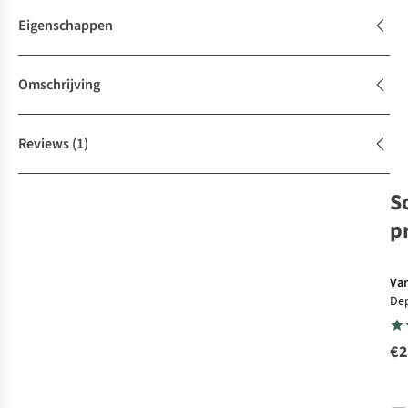
Eigenschappen
Omschrijving
Reviews
(1)
S
p
Va
Dep
Bel
Bla
€2