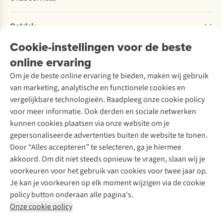
Explore More
Retourneren
Verantwoord ondernemen
Verhuur / Skiverhuur
Bestelling herroepen
Ontdek
Over Ayacucho
Tweedehands
Onderhoud en herstellingen
Onze winkels
Cookie-instellingen voor de beste
Ski-onderhoud
A.S.Magazine
Garantie
Over A.S.Adventure
Wasservice
online ervaring
Podcast
Contact
Toegankelijkheidsverklaring
Schoenonderhoud
Explore Academy
Om je de beste online ervaring te bieden, maken wij gebruik
Schoenherstelling
Explore Camp
van marketing, analytische en functionele cookies en
Meld je aan voor de nieuwsbrief
Kledingherstelling
Gear Check
vergelijkbare technologieën. Raadpleeg onze cookie policy
Retouches
Inspiratie & advies
voor meer informatie. Ook derden en sociale netwerken
Voor bedrijven
Follow us
kunnen cookies plaatsen via onze website om je
gepersonaliseerde advertenties buiten de website te tonen.
Door “Alles accepteren” te selecteren, ga je hiermee
akkoord. Om dit niet steeds opnieuw te vragen, slaan wij je
voorkeuren voor het gebruik van cookies voor twee jaar op.
Je kan je voorkeuren op elk moment wijzigen via de cookie
Disclaimer
Privacy Policy
Algemene voorwaarden
policy button onderaan alle pagina's.
Cookie Policy
Onze cookie policy