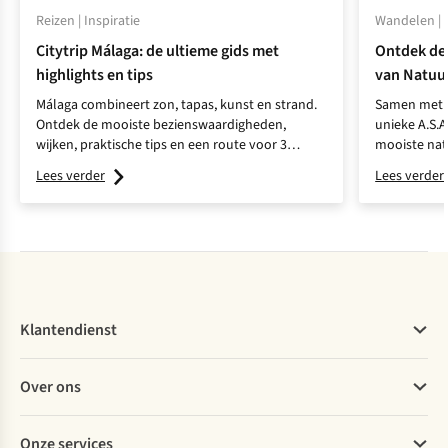
Reizen | Inspiratie
Wandelen | I
Citytrip Málaga: de ultieme gids met
Ontdek de
highlights en tips
van Natuu
Málaga combineert zon, tapas, kunst en strand.
Samen met N
Ontdek de mooiste bezienswaardigheden,
unieke A.S.
wijken, praktische tips en een route voor 3
mooiste nat
dagen.
voor een on
Lees verder
Lees verder
Klantendienst
Veelgestelde vragen
Over ons
Bestellen
Betalen
Werken bij A.S.Adventure
Onze services
Levering