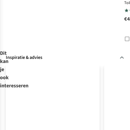
Toi
Han
Kit
€4
Dit
Inspiratie & advies
kan
je
ook
interesseren