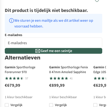
Dit product is tijdelijk niet beschikbaar.
We sturen je een mailtje als we dit artikel weer op 
voorraad hebben.
E-mailadres
Geef me een seintje
Alternatieven
€100 cashback
€50 cas
Garmin
Sporthorloge
Garmin
Sporthorloge Fenix
Garmin
G
Forerunner 970
8 47mm Amoled Sapphire
Edge 105
57
41
€679,99
€899,99
€629,9
1
kleur beschikbaar
1
kleur beschikbaar
1
kleur b
Vergelijk
Vergelijk
Verge