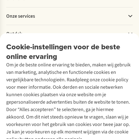
Bestellen
Betalen
Werken bij A.S.Adventure
Onze services
Levering
Explore More
Retourneren
Verantwoord ondernemen
Verhuur / Skiverhuur
Bestelling herroepen
Ontdek
Over Ayacucho
Tweedehands
Onderhoud en herstellingen
Onze winkels
Cookie-instellingen voor de beste
Ski-onderhoud
A.S.Magazine
Garantie
Over A.S.Adventure
Wasservice
online ervaring
Podcast
Contact
Toegankelijkheidsverklaring
Schoenonderhoud
Explore Academy
Om je de beste online ervaring te bieden, maken wij gebruik
Schoenherstelling
Explore Camp
van marketing, analytische en functionele cookies en
Meld je aan voor de nieuwsbrief
Kledingherstelling
Gear Check
vergelijkbare technologieën. Raadpleeg onze cookie policy
Retouches
Inspiratie & advies
voor meer informatie. Ook derden en sociale netwerken
Voor bedrijven
Follow us
kunnen cookies plaatsen via onze website om je
gepersonaliseerde advertenties buiten de website te tonen.
Door “Alles accepteren” te selecteren, ga je hiermee
akkoord. Om dit niet steeds opnieuw te vragen, slaan wij je
voorkeuren voor het gebruik van cookies voor twee jaar op.
Je kan je voorkeuren op elk moment wijzigen via de cookie
Disclaimer
Privacy Policy
Algemene voorwaarden