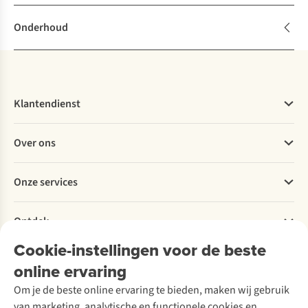
Onderhoud
Klantendienst
Veelgestelde vragen
Over ons
Bestellen
Betalen
Werken bij A.S.Adventure
Onze services
Levering
Explore More
Retourneren
Verantwoord ondernemen
Verhuur / Skiverhuur
Bestelling herroepen
Ontdek
Over Ayacucho
Tweedehands
Onderhoud en herstellingen
Onze winkels
Cookie-instellingen voor de beste
Ski-onderhoud
A.S.Magazine
Garantie
Over A.S.Adventure
Wasservice
online ervaring
Podcast
Contact
Toegankelijkheidsverklaring
Schoenonderhoud
Explore Academy
Om je de beste online ervaring te bieden, maken wij gebruik
Schoenherstelling
Explore Camp
van marketing, analytische en functionele cookies en