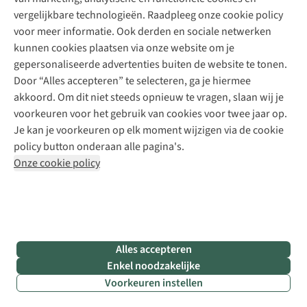
Meld je aan voor de nieuwsbrief
Kledingherstelling
Gear Check
vergelijkbare technologieën. Raadpleeg onze cookie policy
Retouches
Inspiratie & advies
voor meer informatie. Ook derden en sociale netwerken
Voor bedrijven
Follow us
kunnen cookies plaatsen via onze website om je
gepersonaliseerde advertenties buiten de website te tonen.
Door “Alles accepteren” te selecteren, ga je hiermee
akkoord. Om dit niet steeds opnieuw te vragen, slaan wij je
voorkeuren voor het gebruik van cookies voor twee jaar op.
Je kan je voorkeuren op elk moment wijzigen via de cookie
Disclaimer
Privacy Policy
Algemene voorwaarden
policy button onderaan alle pagina's.
Cookie Policy
Onze cookie policy
Retail Concepts NV,
Smallandlaan 9,
B-2660 Hoboken
team@asadventure.com
+32 (0)3 828 30 15
BTW BE 0416.762.280
Alles accepteren
Enkel noodzakelijke
Voorkeuren instellen