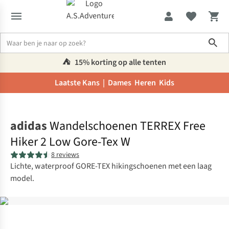
Sho
⛺️
15% korting op alle tenten
Laatste Kans |
Dames
Heren
Kids
Home
adidas
Wandelschoenen TERREX Free
Hiker 2 Low Gore-Tex W
8 reviews
Lichte, waterproof GORE-TEX hikingschoenen met een laag
model.