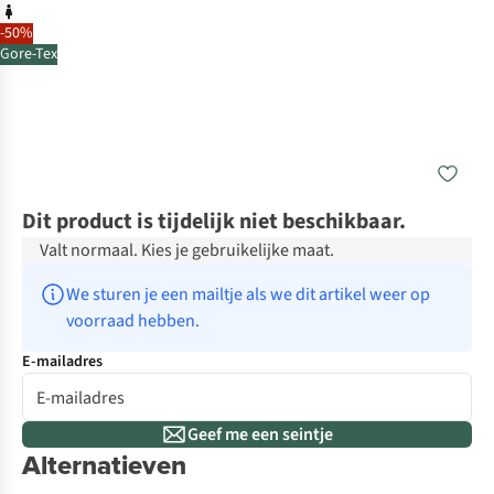
-50%
Gore-Tex
Dit product is tijdelijk niet beschikbaar.
Valt normaal. Kies je gebruikelijke maat.
We sturen je een mailtje als we dit artikel weer op 
voorraad hebben.
E-mailadres
Geef me een seintje
Alternatieven
Gore-Tex
Gore-Tex
Go