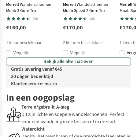
Merrell
Wandelschoenen
Merrell
Wandelschoenen
Merrell
W
Moab 3 Gore-Tex
Moab Speed 2 Gore-Tex
Moab Spe
208
126
€160,00
€170,00
€170,0
1
kleur beschikbaar
2
kleuren beschikbaar
1
kleur b
Vergelijk
Vergelijk
Verge
Bekijk alle alternatieven
Gratis levering vanaf €45
30 dagen bedenktijd
Klantenservice: ma-za
In een oogopslag
Terrein/gebruik: A-laag
Dit zijn lichte en soepele wandelschoenen. Perfect
voor een wandeling in de bossen of in de stad.
Waterdicht
Dankzij het membraan of de waterdichte laag laten je