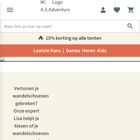
Nieuwe wandelschoenen
Sho
kopen of je oude laten
herstellen?
⛺️
15% korting op alle tenten
Laatste Kans |
Dames
Heren
Kids
Inspiratie & advies
Nieuwe wandelschoenen kopen of je oude late
Vertonen je
wandelschoenen
gebreken?
Onze expert
Lisa helpt je
kiezen of je
wandelschoenen