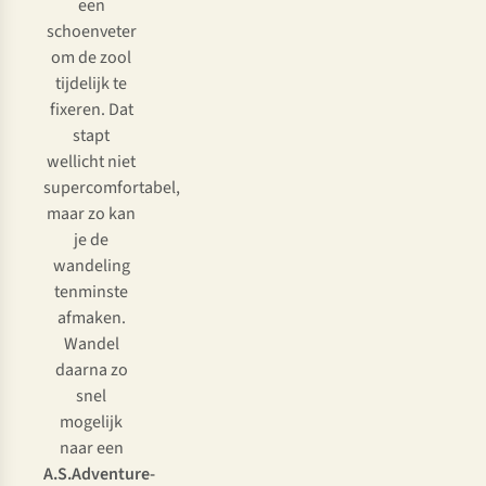
een
activeer
schoenveter
je
om de zool
die
tijdelijk te
en
fixeren. Dat
is
stapt
die
wellicht niet
laag
supercomfortabel,
in
maar zo kan
beweging,
je de
maar
wandeling
laat
tenminste
je
afmaken.
je
Wandel
stappers
daarna zo
jarenlang
snel
in
mogelijk
de
naar een
kast
A.S.Adventure-
staan,