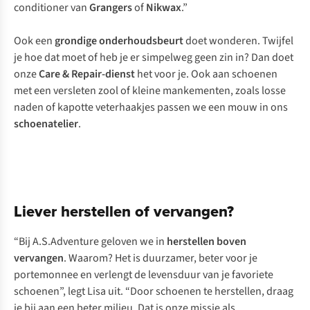
conditioner van
Grangers
of
Nikwax
.”
Ook een
grondige
onderhoudsbeurt
doet wonderen. Twijfel
je hoe dat moet of heb je er simpelweg geen zin in? Dan doet
onze
Care & Repair-dienst
het voor je. Ook aan schoenen
met een versleten zool of kleine mankementen, zoals losse
naden of kapotte veterhaakjes passen we een mouw in ons
schoenatelier
.
Liever herstellen of vervangen?
“Bij A.S.Adventure geloven we in
herstellen boven
vervangen
. Waarom? Het is duurzamer, beter voor je
portemonnee en verlengt de levensduur van je favoriete
schoenen”, legt Lisa uit. “Door schoenen te herstellen, draag
je bij aan een beter milieu. Dat is onze missie als