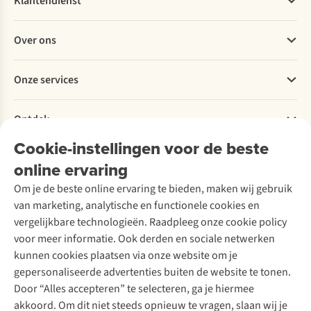
Klantendienst
Veelgestelde vragen
Over ons
Bestellen
Betalen
Werken bij A.S.Adventure
Onze services
Levering
Explore More
Retourneren
Verantwoord ondernemen
Verhuur / Skiverhuur
Bestelling herroepen
Ontdek
Over Ayacucho
Tweedehands
Onderhoud en herstellingen
Onze winkels
Cookie-instellingen voor de beste
Ski-onderhoud
A.S.Magazine
Garantie
Over A.S.Adventure
Wasservice
online ervaring
Podcast
Contact
Toegankelijkheidsverklaring
Schoenonderhoud
Explore Academy
Om je de beste online ervaring te bieden, maken wij gebruik
Schoenherstelling
Explore Camp
van marketing, analytische en functionele cookies en
Meld je aan voor de nieuwsbrief
Kledingherstelling
Gear Check
vergelijkbare technologieën. Raadpleeg onze cookie policy
Retouches
Inspiratie & advies
voor meer informatie. Ook derden en sociale netwerken
Voor bedrijven
Follow us
kunnen cookies plaatsen via onze website om je
gepersonaliseerde advertenties buiten de website te tonen.
Door “Alles accepteren” te selecteren, ga je hiermee
akkoord. Om dit niet steeds opnieuw te vragen, slaan wij je