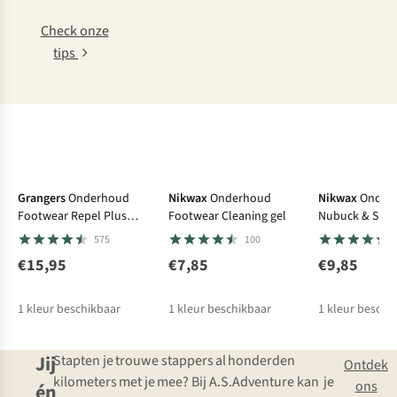
Check onze
tips
Care & Repair favoriet
Grangers
Onderhoud
Nikwax
Onderhoud
Nikwax
Onder
Footwear Repel Plus
Footwear Cleaning gel
Nubuck & Sued
275Ml
575
100
€15,95
€7,85
€9,85
1
kleur beschikbaar
1
kleur beschikbaar
1
kleur beschi
Jij
Stapten je trouwe stappers al honderden
Ontdek
kilometers met je mee? Bij A.S.Adventure kan je
ons
én