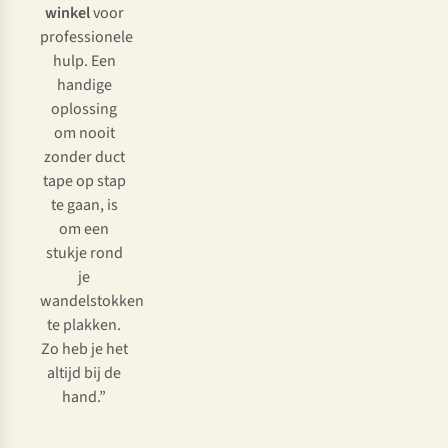
winkel
voor
levert
professionele
dat
hulp. Een
soms
handige
een
oplossing
verkorrelde
om nooit
laag
zonder duct
op.”
tape op stap
te gaan, is
om een
stukje rond
je
wandelstokken
te plakken.
Zo heb je het
altijd bij de
hand.”