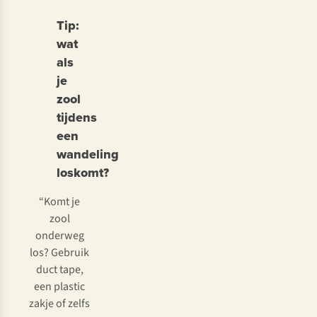
mooi
bij
Tip:
van
schoenen
wat
je
die
als
schoen
jarenlang
je
af?
stilstaan,
zool
Impregneer
kan
tijdens
ze
de
dan
PU-
een
opnieuw.
laag
wandeling
Lees
in
loskomt?
verder
de
“Komt je
demping
zool
verpulverd
onderweg
zijn.
los? Gebruik
Want
duct tape,
tijdens
een plastic
het
zakje of zelfs
wandelen