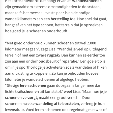
Het korte antwoord: dat hangt ervan af.
Wandelschoenen
zijn gemaakt om extreme omstandigheden te doorstaan,
maar zelfs het meest slijtvaste paar is na de nodige
wandelkilometers aan een
herstelling
toe. Hoe snel dat gaat,
hangt af van het type schoen, het terrein dat je opzoekt en
hoe goed je je schoenen onderhoudt.
“Met goed onderhoud kunnen schoenen tot wel 2.000
kilometer meegaan”, zegt Lisa. “Wandel je veel op uitdagend
terrein of met een zware
rugzak
? Dan kunnen ze eerder toe
zijn aan een onderhoudsbeurt of reparatie.” Een goeie tip is
om in je sporthorloge je activiteiten zoals wandelen of hiken
aan uitrusting te koppelen. Zo kan je bijhouden hoeveel
kilometer je wandelschoenen al afgelegd hebben.
“Stevige
leren schoenen
gaan doorgaans langer mee dan
lichte
trailschoenen
uit kunststof,” weet Lisa. “Maar hoe je je
schoenen verzorgt
, maakt een groot verschil. Door
schoenen
na elke wandeling af te borstelen
, verleng je hun
levensduur. Voed leren schoenen ook regelmatig met wax of