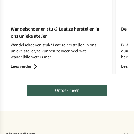
Wandelschoenen stuk? Laat ze herstellen in
De Rep
ons unieke atelier
Wandelschoenen stuk? Laat ze herstellen in ons
Bij A.S
unieke atelier, zo kunnen ze weer heel wat
duurza
wandelkilometers mee.
herste
Jolien 
Lees verder
Lees v
Ontdek meer