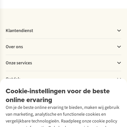
Klantendienst
Veelgestelde vragen
Over ons
Bestellen
Betalen
Werken bij A.S.Adventure
Onze services
Levering
Explore More
Retourneren
Verantwoord ondernemen
Verhuur / Skiverhuur
Bestelling herroepen
Ontdek
Over Ayacucho
Tweedehands
Onderhoud en herstellingen
Onze winkels
Cookie-instellingen voor de beste
Ski-onderhoud
A.S.Magazine
Garantie
Over A.S.Adventure
Wasservice
online ervaring
Podcast
Contact
Toegankelijkheidsverklaring
Schoenonderhoud
Explore Academy
Om je de beste online ervaring te bieden, maken wij gebruik
Schoenherstelling
Explore Camp
van marketing, analytische en functionele cookies en
Meld je aan voor de nieuwsbrief
Kledingherstelling
Gear Check
vergelijkbare technologieën. Raadpleeg onze cookie policy
Retouches
Inspiratie & advies