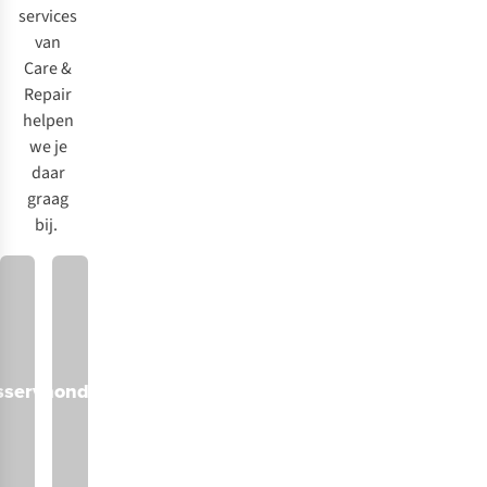
het
services
goede
van
nieuws
.
Care &
Repair
helpen
we je
daar
graag
bij.
service
choenonderhoud
Schoenherstelling
Retouches
Kledingherstelling
Wintersportonderhoud