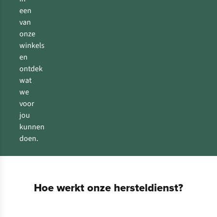
een
van
onze
winkels
en
ontdek
wat
we
voor
jou
kunnen
doen.
Hoe werkt onze hersteldienst?