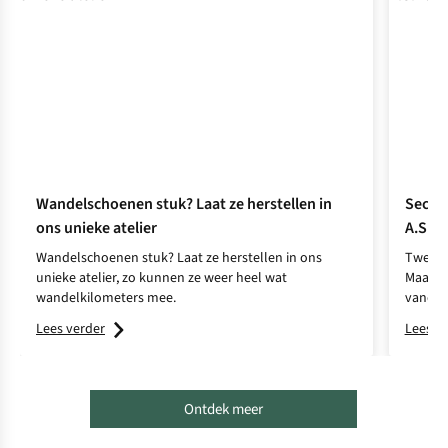
Wandelschoenen stuk? Laat ze herstellen in
Second
ons unieke atelier
A.S.A
Wandelschoenen stuk? Laat ze herstellen in ons
Tweede
unieke atelier, zo kunnen ze weer heel wat
Maar wa
wandelkilometers mee.
vandaan
Lees verder
Lees v
Ontdek meer