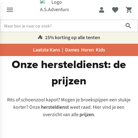
Sho
⛺️
15% korting op alle tenten
Laatste Kans |
Dames
Heren
Kids
Onze hersteldienst: de
Care & Repair
Prijzen herstellingen
prijzen
Rits of schoenzool kapot? Mogen je broekspijpen een stukje
korter? Onze
hersteldienst
weet raad. Hier vind je een
overzicht van alle
prijzen
.
Herzolen
€
Wandelschoenen