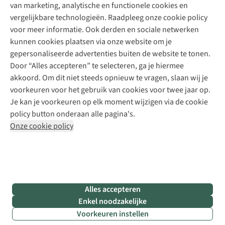
Explore Camp
van marketing, analytische en functionele cookies en
Meld je aan voor de nieuwsbrief
Kledingherstelling
Gear Check
vergelijkbare technologieën. Raadpleeg onze cookie policy
Retouches
Inspiratie & advies
voor meer informatie. Ook derden en sociale netwerken
Voor bedrijven
Follow us
kunnen cookies plaatsen via onze website om je
gepersonaliseerde advertenties buiten de website te tonen.
Door “Alles accepteren” te selecteren, ga je hiermee
akkoord. Om dit niet steeds opnieuw te vragen, slaan wij je
voorkeuren voor het gebruik van cookies voor twee jaar op.
Je kan je voorkeuren op elk moment wijzigen via de cookie
Disclaimer
Privacy Policy
Algemene voorwaarden
policy button onderaan alle pagina's.
Cookie Policy
Onze cookie policy
Retail Concepts NV,
Smallandlaan 9,
B-2660 Hoboken
team@asadventure.com
+32 (0)3 828 30 15
BTW BE 0416.762.280
Alles accepteren
Enkel noodzakelijke
Voorkeuren instellen