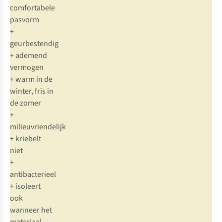
comfortabele
pasvorm
+
geurbestendig
+ ademend
vermogen
+ warm in de
winter, fris in
de zomer
+
milieuvriendelijk
+ kriebelt
niet
+
antibacterieel
+ isoleert
ook
wanneer het