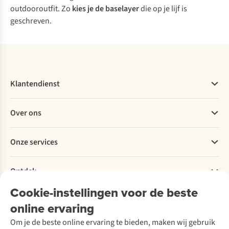
outdooroutfit. Zo
kies je de baselayer
die op je lijf is
geschreven.
Klantendienst
Veelgestelde vragen
Over ons
Bestellen
Betalen
Werken bij A.S.Adventure
Onze services
Levering
Explore More
Retourneren
Verantwoord ondernemen
Verhuur / Skiverhuur
Bestelling herroepen
Ontdek
Over Ayacucho
Tweedehands
Onderhoud en herstellingen
Onze winkels
Cookie-instellingen voor de beste
Ski-onderhoud
A.S.Magazine
Garantie
Over A.S.Adventure
Wasservice
online ervaring
Podcast
Contact
Toegankelijkheidsverklaring
Schoenonderhoud
Explore Academy
Om je de beste online ervaring te bieden, maken wij gebruik
Schoenherstelling