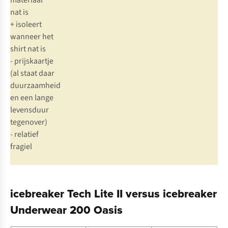
materiaal
nat is
+ isoleert
wanneer het
shirt nat is
- prijskaartje
(al staat daar
duurzaamheid
en een lange
levensduur
tegenover)
- relatief
fragiel
icebreaker Tech Lite II versus icebreaker
Underwear 200 Oasis