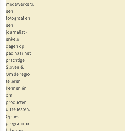
medewerkers,
een
fotograaf en
een
journalist -
enkele
dagen op
pad naar het
prachtige
Slovenië.
Om de regio
te leren
kennen én
om
producten
uit te testen.
Op het
programma:
hiken, e-