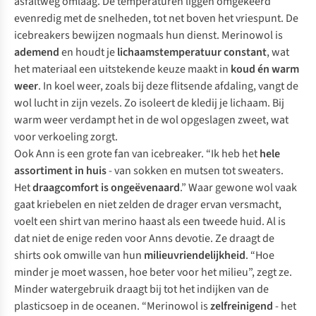
asfaltweg omlaag. De temperaturen liggen omgekeerd
evenredig met de snelheden, tot net boven het vriespunt. De
icebreakers bewijzen nogmaals hun dienst. Merinowol is
ademend
en houdt je
lichaamstemperatuur constant
, wat
het materiaal een uitstekende keuze maakt in
koud én warm
weer
. In koel weer, zoals bij deze flitsende afdaling, vangt de
wol lucht in zijn vezels. Zo isoleert de kledij je lichaam. Bij
warm weer verdampt het in de wol opgeslagen zweet, wat
voor verkoeling zorgt.
Ook Ann is een grote fan van icebreaker. “Ik heb het
hele
assortiment in huis
- van sokken en mutsen tot sweaters.
Het
draagcomfort is ongeëvenaard
.” Waar gewone wol vaak
gaat kriebelen en niet zelden de drager ervan versmacht,
voelt een shirt van merino haast als een tweede huid. Al is
dat niet de enige reden voor Anns devotie. Ze draagt de
shirts ook omwille van hun
milieuvriendelijkheid
. “Hoe
minder je moet wassen, hoe beter voor het milieu”, zegt ze.
Minder watergebruik draagt bij tot het indijken van de
plasticsoep in de oceanen. “Merinowol is
zelfreinigend
- het