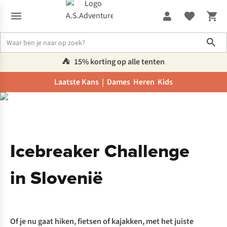
Sho
⛺️
15% korting op alle tenten
Laatste Kans |
Dames
Heren
Kids
Inspiratie & advies
Icebreaker Challenge in Slovenië
Icebreaker Challenge
in Slovenië
Of je nu gaat hiken, fietsen of kajakken, met het juiste