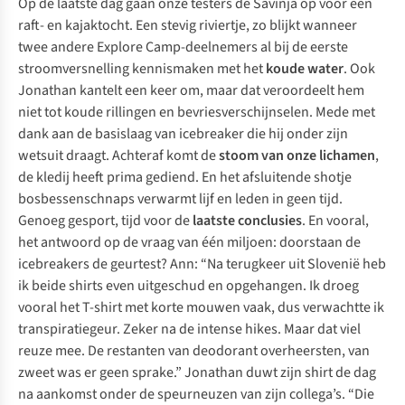
Op de laatste dag gaan onze testers de Savinja op voor een
raft- en kajaktocht. Een stevig riviertje, zo blijkt wanneer
twee andere Explore Camp-deelnemers al bij de eerste
stroomversnelling kennismaken met het
koude water
. Ook
Jonathan kantelt een keer om, maar dat veroordeelt hem
niet tot koude rillingen en bevriesverschijnselen. Mede met
dank aan de basislaag van icebreaker die hij onder zijn
wetsuit draagt. Achteraf komt de
stoom van onze lichamen
,
de kledij heeft prima gediend. En het afsluitende shotje
bosbessenschnaps verwarmt lijf en leden in geen tijd.
Genoeg gesport, tijd voor de
laatste conclusies
. En vooral,
het antwoord op de vraag van één miljoen: doorstaan de
icebreakers de geurtest? Ann: “Na terugkeer uit Slovenië heb
ik beide shirts even uitgeschud en opgehangen. Ik droeg
vooral het T-shirt met korte mouwen vaak, dus verwachtte ik
transpiratiegeur. Zeker na de intense hikes. Maar dat viel
reuze mee. De restanten van deodorant overheersten, van
zweet was er geen sprake.” Jonathan duwt zijn shirt de dag
na aankomst onder de speurneuzen van zijn collega’s. “Die