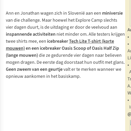
Ann en Jonathan wagen zich in Slovenië aan een
miniversie
van die
challenge
. Maar hoewel het Explore Camp slechts
vier dagen duurt, is de uitdaging er door de veelvoud aan
A
inspannende activiteiten
niet minder om. Alle testers krijgen
twee shirts mee, een
icebreaker
Tech Lite T-shirt (korte
mouwen)
en een icebreaker
Oasis Scoop
of
Oasis Half Zip
A
(lange mouwen)
die ze gedurende vier dagen naar believen
L
mogen dragen. De eerste dag doorstaat hun outfit met glans.
•
Geen zweem van een geurtje
valt er te merken wanneer we
opnieuw aankomen in het basiskamp.
T
A
W
•
@