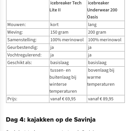
icebreaker Tech
icebreaker
Lite II
Underwear 200
Oasis
Mouwen:
kort
lang
Weving:
150 gram
200 gram
Samenstelling:
100% merinowol
100% merinowol
Geurbestendig:
ja
ja
Vochtregulerend:
ja
ja
Geschikt als:
basislaag
basislaag
tussen- en
bovenlaag bij
buitenlaag bij
warme
winterse
temperaturen
temperaturen
Prijs:
vanaf € 69,95
vanaf € 89,95
Dag 4: kajakken op de Savinja