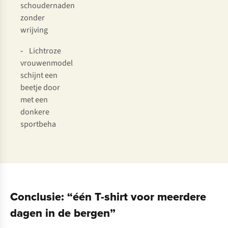
schoudernaden
zonder
wrijving
-
Lichtroze
vrouwenmodel
schijnt een
beetje door
met een
donkere
sportbeha
Conclusie: “één T-shirt voor meerdere
dagen in de bergen”