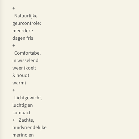
+
Natuurlijke
geurcontrole:
meerdere
dagen fris
+
Comfortabel
in wisselend
weer (koelt
& houdt
warm)
+
Lichtgewicht,
luchtig en
compact
+ Zachte,
huidvriendelijke
merino en