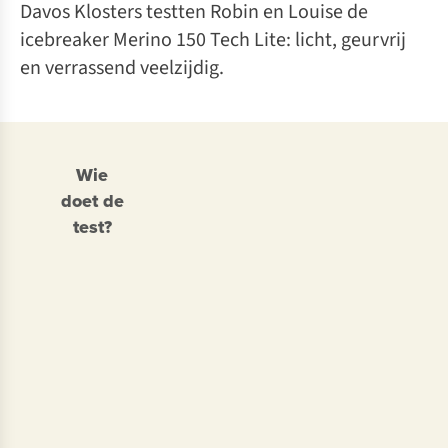
Davos Klosters testten Robin en Louise de
icebreaker Merino 150 Tech Lite: licht, geurvrij
en verrassend veelzijdig.
Wie
doet de
test?
Robin
•
Torrez
Geboren
in
1984
•
Assistent
Storemanager