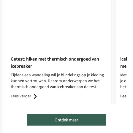
Getest: hiken met thermisch ondergoed van
icebre
icebreaker
merin
Tijdens een wandeling wil je blindelings op je kleding
Met de 
kunnen vertrouwen. Daarom onderwerpen we het
je op t
thermisch ondergoed van icebreaker aan de test.
het ver
Zeelan
Lees verder
Lees v
Ontdek meer