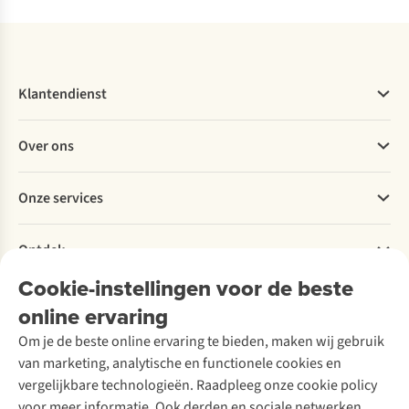
Klantendienst
Veelgestelde vragen
Over ons
Bestellen
Betalen
Werken bij A.S.Adventure
Onze services
Levering
Explore More
Retourneren
Verantwoord ondernemen
Verhuur / Skiverhuur
Bestelling herroepen
Ontdek
Over Ayacucho
Tweedehands
Onderhoud en herstellingen
Onze winkels
Cookie-instellingen voor de beste
Ski-onderhoud
A.S.Magazine
Garantie
Over A.S.Adventure
Wasservice
online ervaring
Podcast
Contact
Toegankelijkheidsverklaring
Schoenonderhoud
Explore Academy
Om je de beste online ervaring te bieden, maken wij gebruik
Schoenherstelling
Explore Camp
van marketing, analytische en functionele cookies en
Meld je aan voor de nieuwsbrief
Kledingherstelling
Gear Check
vergelijkbare technologieën. Raadpleeg onze cookie policy
Retouches
Inspiratie & advies
voor meer informatie. Ook derden en sociale netwerken