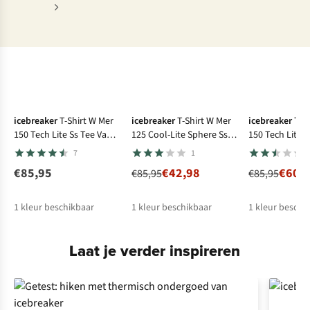
-50%
-30%
icebreaker
T-Shirt W Mer
icebreaker
T-Shirt W Mer
icebreaker
T-S
150 Tech Lite Ss Tee Van
125 Cool-Lite Sphere Ss
150 Tech Lite S
Camp
Tee Across
Transit
7
1
€85,95
€42,98
€60,
€85,95
€85,95
1
kleur beschikbaar
1
kleur beschikbaar
1
kleur beschi
Laat je verder inspireren