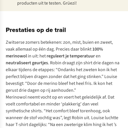
producten uit te testen.
Grüezi!
Prestaties op de trail
Zwitserse zomers betekenen: zon, mist, buien en zweet,
vaak allemaal op één dag. Precies daar blinkt
100%
merinowol
in uit: het
reguleert je temperatuur
en
neutraliseert geurtjes
. Robin draagt zijn shirt drie dagen na
elkaar tijdens de etappes: “Ondanks het zweten kon ik het
perfect blijven dragen zonder dat het ging stinken.” Louise
bevestigt: “Door de merino bleef het heel fris. Ik kon het
gerust drie dagen op rij aanhouden.”
Merinowol neemt vocht op en voert het geleidelijk af. Dat
voelt comfortabel en minder ‘plakkerig’ dan veel
synthetische shirts. “Het comfort bleef torenhoog, ook
wanneer de stof vochtig was”, legt Robin uit. Louise luchtte
haar T-shirt dagelijks: “Na een zweterige klim hing ik het ’s