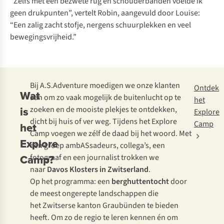
“Zelfs met een bezwete rug en schouderbanden voelde ik
geen drukpunten”, vertelt Robin, aangevuld door Louise:
“Een zalig zacht stofje, nergens schuurplekken en veel
bewegingsvrijheid.”
Bij A.S.Adventure moedigen we onze klanten
Ontdek
Wat
aan om zo vaak mogelijk de buitenlucht op te
het
is
zoeken en de mooiste plekjes te ontdekken,
Explore
dicht bij huis of ver weg. Tijdens het Explore
Camp
het
Camp voegen we zélf de daad bij het woord. Met
Explore
een groep ambASsadeurs, collega’s, een
Camp?
fotograaf en een journalist trokken we
naar
Davos Klosters in Zwitserland
.
Op het programma: een
berghuttentocht
door
de meest ongerepte landschappen die
het Zwitserse kanton Graubünden te bieden
heeft. Om zo de regio te leren kennen én om