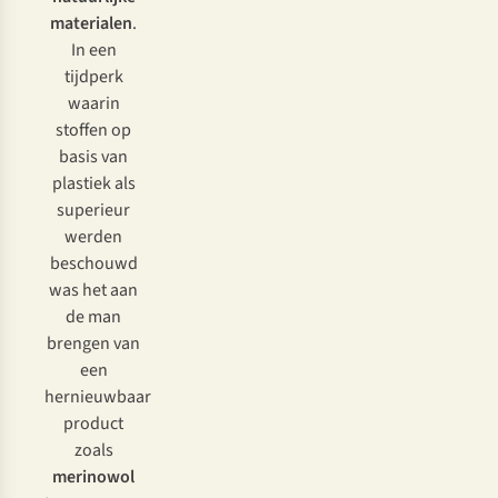
materialen
.
In een
tijdperk
waarin
stoffen op
basis van
plastiek als
superieur
werden
beschouwd
was het aan
de man
brengen van
een
hernieuwbaar
product
zoals
merinowol