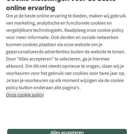
Over A.S.Adventure
Wasservice
online ervaring
Podcast
Contact
Toegankelijkheidsverklaring
Schoenonderhoud
Explore Academy
Om je de beste online ervaring te bieden, maken wij gebruik
Schoenherstelling
Explore Camp
van marketing, analytische en functionele cookies en
Meld je aan voor de nieuwsbrief
Kledingherstelling
Gear Check
vergelijkbare technologieën. Raadpleeg onze cookie policy
Retouches
Inspiratie & advies
voor meer informatie. Ook derden en sociale netwerken
Voor bedrijven
Follow us
kunnen cookies plaatsen via onze website om je
gepersonaliseerde advertenties buiten de website te tonen.
Door “Alles accepteren” te selecteren, ga je hiermee
akkoord. Om dit niet steeds opnieuw te vragen, slaan wij je
voorkeuren voor het gebruik van cookies voor twee jaar op.
Je kan je voorkeuren op elk moment wijzigen via de cookie
Disclaimer
Privacy Policy
Algemene voorwaarden
policy button onderaan alle pagina's.
Cookie Policy
Onze cookie policy
Retail Concepts NV,
Smallandlaan 9,
B-2660 Hoboken
team@asadventure.com
+32 (0)3 828 30 15
BTW BE 0416.762.280
Alles accepteren