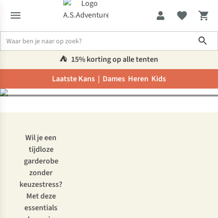
stijlvolle essentials die je
Sho
eindeloos kan
combineren
⛺️
15% korting op alle tenten
Laatste Kans |
Dames
Heren
Kids
Inspiratie & advies
Capsule wardrobe: stijlvolle essentials die j
Wil je een
tijdloze
garderobe
zonder
keuzestress?
Met deze
essentials