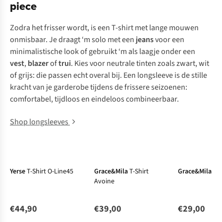
piece
Zodra het frisser wordt, is een T-shirt met lange mouwen
onmisbaar. Je draagt ‘m solo met een
jeans
voor een
minimalistische look of gebruikt ‘m als laagje onder een
vest
,
blazer
of
trui
. Kies voor neutrale tinten zoals zwart, wit
of grijs: die passen echt overal bij. Een longsleeve is de stille
kracht van je garderobe tijdens de frissere seizoenen:
comfortabel, tijdloos en eindeloos combineerbaar.
Shop longsleeves
New
New
New
Yerse
T-Shirt O-Line45
Grace&Mila
T-Shirt
Grace&Mila
T-
Avoine
€44,90
€39,00
€29,00