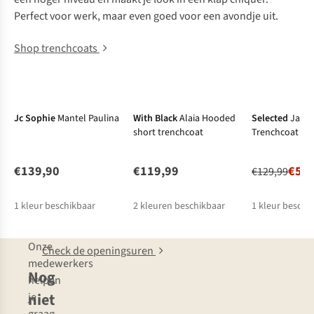
Perfect voor werk, maar even goed voor een avondje uit.
Shop trenchcoats
New
New
-62%
Jc Sophie
Mantel Paulina
With Black
Alaia Hooded
Selected
Jas N
short trenchcoat
Trenchcoat #S
€139,90
€119,99
€50,
€129,99
1
kleur beschikbaar
2
kleuren beschikbaar
1
kleur beschi
%
Onze
Check de openingsuren
medewerkers
Nog
helpen
niet
je