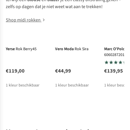
zelfs op dagen dat je niet weet wat aan te trekken!
Shop midi rokken
New
New
Yerse
Rok Berry45
Vero Moda
Rok Sira
Marc O'Polo
R
606028720171
€119,00
€44,99
€139,95
1
kleur beschikbaar
1
kleur beschikbaar
1
kleur beschi