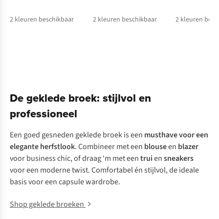
2
kleuren beschikbaar
2
kleuren beschikbaar
2
kleuren besc
%
De geklede broek: stijlvol en
professioneel
Een goed gesneden geklede broek is een
musthave voor een
elegante herfstlook
. Combineer met een
blouse
en
blazer
voor business chic, of draag ‘m met een
trui
en
sneakers
voor een moderne twist. Comfortabel én stijlvol, de ideale
basis voor een capsule wardrobe.
Shop geklede broeken