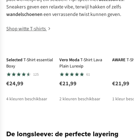
Sneakers geven een relaxte vibe, terwijl hakken of zelfs
wandelschoenen
een verrassende twist kunnen geven.
Shop witte T-shirts
New
Selected
T-Shirt essential
Vero Moda
T-Shirt Lava
AWARE
T-Shirt
Boxy
Plain Lurexip
125
61
€24,99
€21,99
€21,99
4
kleuren beschikbaar
2
kleuren beschikbaar
1
kleur beschi
%
De longsleeve: de perfecte layering