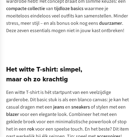
wardrobe hebt! Het concept draait om slimme keuzes: een
compacte collectie
van
tijdloze basics
waarmee je
moeiteloos eindeloos veel outfits kan samenstellen. Minder
stress, meer stijl – en als bonus ook nog eens
duurzamer
.
Deze zeven essentials mogen niet in jouw kast ontbreken!
Het witte T-shirt: simpel,
maar oh zo krachtig
Een witte T-shirt is hét startpunt van een veelzijdige
garderobe. Dit basic stuk is als een blanco canvas: je kan het
casual dragen met een
jeans
en
sneakers
of stylen met een
blazer
voor een elegante look. Combineer het met een
geklede broek voor een minimalistische powerlook of stop
het in een
rok
voor een speelse touch. En het beste? Dit item
past werkelijk bij élk seizoen. Tip: speel met
accessoires
!