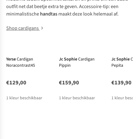
outfit net dat beetje extra te geven. Accessoire-tip: een
minimalistische
handtas
maakt deze look helemaal af.
Shop cardigans
New
New
New
Yerse
Cardigan
Jc Sophie
Cardigan
Jc Sophie
Card
Noracontrast45
Pippin
Pepita
€129,00
€159,90
€139,90
1
kleur beschikbaar
1
kleur beschikbaar
1
kleur beschi