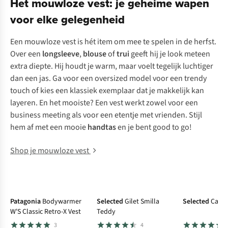
Het mouwloze vest: je geheime wapen
voor elke gelegenheid
Een mouwloze vest is hét item om mee te spelen in de herfst.
Over een
longsleeve
,
blouse
of
trui
geeft hij je look meteen
extra diepte. Hij houdt je warm, maar voelt tegelijk luchtiger
dan een jas. Ga voor een oversized model voor een trendy
touch of kies een klassiek exemplaar dat je makkelijk kan
layeren
. En het mooiste? Een vest werkt zowel voor een
business meeting als voor een etentje met vrienden. Stijl
hem af met een mooie
handtas
en je bent good to go!
Shop je mouwloze vest
New
New
Patagonia
Bodywarmer
Selected
Gilet Smilla
Selected
Cardi
W'S Classic Retro-X Vest
Teddy
3
4