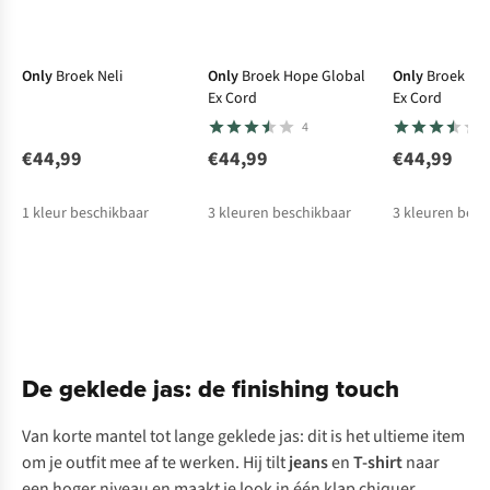
New
New
New
Only
Broek Neli
Only
Broek Hope Global
Only
Broek Ho
Ex Cord
Ex Cord
4
€44,99
€44,99
€44,99
1
kleur beschikbaar
3
kleuren beschikbaar
3
kleuren besc
%
%
De geklede jas: de finishing touch
Van korte mantel tot lange geklede jas: dit is het ultieme item
om je outfit mee af te werken. Hij tilt
jeans
en
T-shirt
naar
een hoger niveau en maakt je look in één klap chiquer.