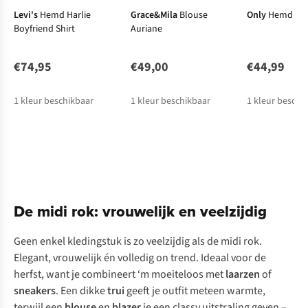
Levi's
Hemd Harlie
Grace&Mila
Blouse
Only
Hemd Alis
Boyfriend Shirt
Auriane
€74,95
€49,00
€44,99
1
kleur beschikbaar
1
kleur beschikbaar
1
kleur beschi
De midi rok: vrouwelijk en veelzijdig
Geen enkel kledingstuk is zo veelzijdig als de midi rok.
Elegant, vrouwelijk én volledig
on trend
. Ideaal voor de
herfst, want je combineert ‘m moeiteloos met
laarzen
of
sneakers
. Een dikke
trui
geeft je outfit meteen warmte,
terwijl een
blouse
en
blazer
je een classy uitstraling geven –