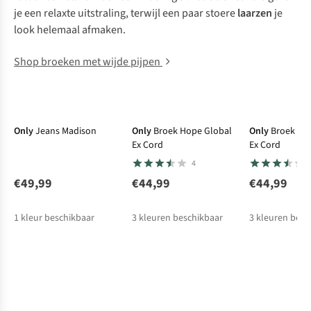
je een relaxte uitstraling, terwijl een paar stoere
laarzen
je
look helemaal afmaken.
Shop broeken met wijde pijpen
New
New
New
Only
Jeans Madison
Only
Broek Hope Global
Only
Broek Ho
Ex Cord
Ex Cord
4
€49,99
€44,99
€44,99
1
kleur beschikbaar
3
kleuren beschikbaar
3
kleuren besc
%
%