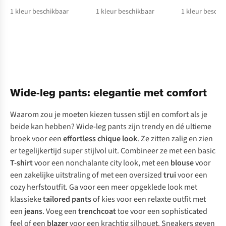
1
kleur beschikbaar
1
kleur beschikbaar
1
kleur beschi
Wide-leg pants: elegantie met comfort
Waarom zou je moeten kiezen tussen stijl en comfort als je
beide kan hebben? Wide-leg pants zijn trendy en dé ultieme
broek voor een
effortless chique
look
. Ze zitten zalig en zien
er tegelijkertijd super stijlvol uit. Combineer ze met een basic
T-shirt
voor een nonchalante city look, met een
blouse
voor
een zakelijke uitstraling of met een oversized
trui
voor een
cozy herfstoutfit. Ga voor een meer opgeklede look met
klassieke
tailored pants
of kies voor een relaxte outfit met
een
jeans
. Voeg een
trenchcoat
toe voor een sophisticated
feel of een
blazer
voor een krachtig silhouet. Sneakers geven