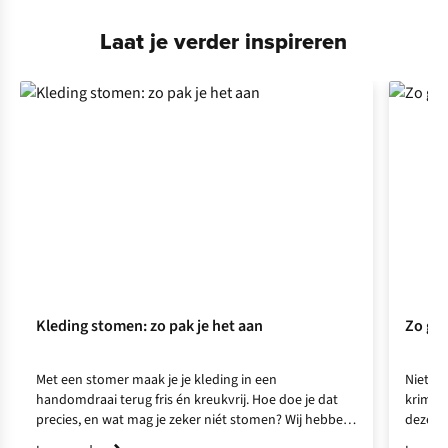
Laat je verder inspireren
Kleding stomen: zo pak je het aan
Zo gaa
Met een stomer maak je je kleding in een
Niets v
handomdraai terug fris én kreukvrij. Hoe doe je dat
krimpt 
precies, en wat mag je zeker niét stomen? Wij hebben
deze ti
tips.