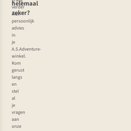
graag
helemaal
verder
zeker?
met
persoonlijk
advies
in
je
A.S.Adventure-
winkel.
Kom
gerust
langs
en
stel
al
je
vragen
aan
onze