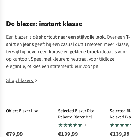
De blazer: instant klasse
Een blazer is dé
shortcut naar een stijlvolle look
. Over een
T-
shirt
en
jeans
geeft hij een casual outfit meteen meer klasse,
terwijl hij boven een
blouse
en
geklede broek
ideaal is voor
op kantoor. Speel met kleuren: neutraal voor tijdloze
elegantie, of kies een statementkleur voor pit.
Shop blazers
New
Object
Blazer Lisa
Selected
Blazer Rita
Selected
Blaze
Relaxed Blazer Mel
Relaxed Blazer
1
€79,99
€139,99
€139,99