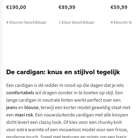
€190,00
€89,99
€59,99
4
kleuren beschikbaar
1
kleur beschikbaar
4
kleuren besc
De cardigan: knus en stijlvol tegelijk
Een cardigan is dé redder in nood op die dagen dat je iets
comfortabels
wil dragen zonder in te boeten op stijl. Een
lange cardigan in neutrale tinten werkt perfect over een
jeans
en
blouse
, terwijl een korter model geweldig staat met
een
maxi rok
. Een nauwsluitende cardigan met alle knopen
dicht levert een classy look. Of kies voor een
chunky knit
voor extra warmte of een mouwloos model voor een frisse,
moderne touch. Speel met texturen en prints om een basic