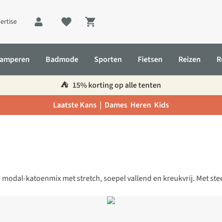
ertise
Shopping cart
amperen
Badmode
Sporten
Fietsen
Reizen
R
⛺️
15% korting op alle tenten
Laatste Kans |
Dames
Heren
Kids
hte modal-katoenmix met stretch, soepel vallend en kreukvrij. Met st