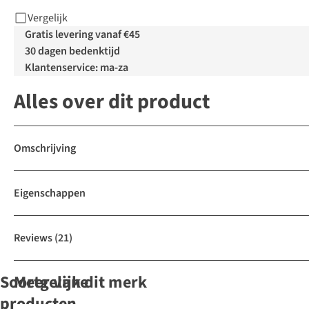
Vergelijk
Gratis levering vanaf €45
30 dagen bedenktijd
Klantenservice: ma-za
Alles over dit product
Omschrijving
Eigenschappen
Reviews
(21)
Soortgelijke
Meer van dit merk
producten