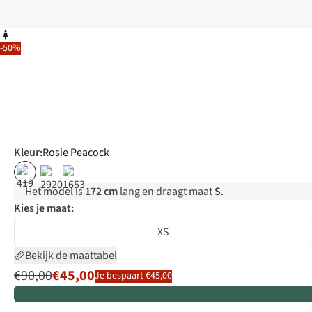
-50%
Kleur
:
Rosie Peacock
%
%
%
Het model is
172 cm
lang en draagt maat
S
.
Kies je maat:
XS
Bekijk de maattabel
€90,00
€45,00
Je bespaart €45,00