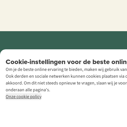
Retail Concepts
Cookie-instellingen voor de beste onlin
NV,
Om je de beste online ervaring te bieden, maken wij gebruik van
Smallandlaan
Ook derden en sociale netwerken kunnen cookies plaatsen via on
9, B-2660
akkoord. Om dit niet steeds opnieuw te vragen, slaan wij je voo
Hoboken
onderaan alle pagina's.
+32 (0)3 828
Onze cookie policy
30 15
team@asadventure.com
BTW BE
0416.762.280