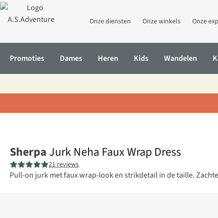
Onze diensten
Onze winkels
Onze exp
Promoties
Dames
Heren
Kids
Wandelen
K
Home
Jurk Neha Faux Wrap Dress
Sherpa
Jurk Neha Faux Wrap Dress
21 reviews
Pull-on jurk met faux wrap-look en strikdetail in de taille. Zac