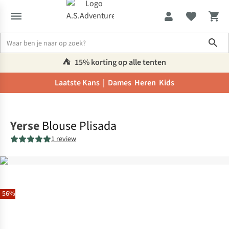
Sho
⛺️
15% korting op alle tenten
Laatste Kans |
Dames
Heren
Kids
Home
Yerse
Blouse Plisada
1 review
-56%