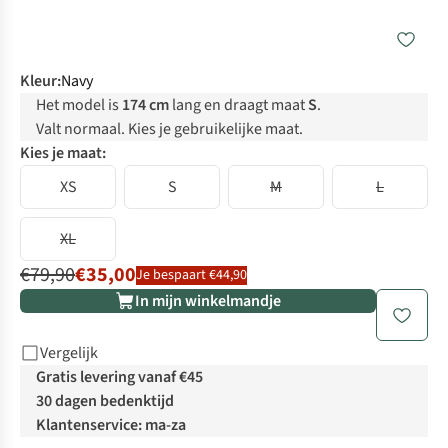
Kleur
:
Navy
Het model is
174 cm
lang en draagt maat
S
.
Valt normaal. Kies je gebruikelijke maat.
Kies je maat:
XS
S
M
L
XL
€79,90
€35,00
Je bespaart €44,90
In mijn winkelmandje
Vergelijk
Gratis levering vanaf €45
30 dagen bedenktijd
Klantenservice: ma-za