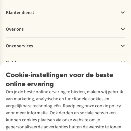
Klantendienst
Veelgestelde vragen
Over ons
Bestellen
Betalen
Werken bij A.S.Adventure
Onze services
Levering
Explore More
Retourneren
Verantwoord ondernemen
Verhuur / Skiverhuur
Bestelling herroepen
Ontdek
Over Ayacucho
Tweedehands
Onderhoud en herstellingen
Onze winkels
Cookie-instellingen voor de beste
Ski-onderhoud
A.S.Magazine
Garantie
Over A.S.Adventure
Wasservice
online ervaring
Podcast
Contact
Toegankelijkheidsverklaring
Schoenonderhoud
Explore Academy
Om je de beste online ervaring te bieden, maken wij gebruik
Schoenherstelling
Explore Camp
van marketing, analytische en functionele cookies en
Meld je aan voor de nieuwsbrief
Kledingherstelling
Gear Check
vergelijkbare technologieën. Raadpleeg onze cookie policy
Retouches
Inspiratie & advies
voor meer informatie. Ook derden en sociale netwerken
Voor bedrijven
Follow us
kunnen cookies plaatsen via onze website om je
gepersonaliseerde advertenties buiten de website te tonen.