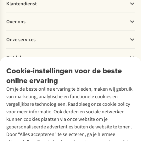
Klantendienst
Veelgestelde vragen
Over ons
Bestellen
Betalen
Werken bij A.S.Adventure
Onze services
Levering
Explore More
Retourneren
Verantwoord ondernemen
Verhuur / Skiverhuur
Bestelling herroepen
Ontdek
Over Ayacucho
Tweedehands
Onderhoud en herstellingen
Onze winkels
Cookie-instellingen voor de beste
Ski-onderhoud
A.S.Magazine
Garantie
Over A.S.Adventure
Wasservice
online ervaring
Podcast
Contact
Toegankelijkheidsverklaring
Schoenonderhoud
Explore Academy
Om je de beste online ervaring te bieden, maken wij gebruik
Schoenherstelling
Explore Camp
van marketing, analytische en functionele cookies en
Meld je aan voor de nieuwsbrief
Kledingherstelling
Gear Check
vergelijkbare technologieën. Raadpleeg onze cookie policy
Retouches
Inspiratie & advies
voor meer informatie. Ook derden en sociale netwerken
Voor bedrijven
Follow us
kunnen cookies plaatsen via onze website om je
gepersonaliseerde advertenties buiten de website te tonen.
Door “Alles accepteren” te selecteren, ga je hiermee