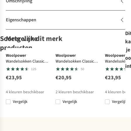
Omschrijving
Eigenschappen
Di
Soortgelijke
Meer van dit merk
ka
producten
je
Woolpower
Woolpower
Woolpower
oo
Wandelsokken Classic
Wandelsokken Classic
Wandelsokken 
Buff
Buff
Sjaal
Buff
Sjaal
Fjällräven
Sjaal
Sjaal
in
400 (warm everyday
200 (everyday sock)
400 (warm eve
125
50
Knitted &
Lifestyle Knitted
Windproof
Lappland Neck
sock)
sock)
Fleece
Caryn Cru
Gaiter
€23,95
€20,95
€23,95
5
24
15
Neckwarmer
€42,95
€42,95
€44,95
€60,00
Caryn Blue
4
kleuren beschikbaar
2
kleuren beschikbaar
4
kleuren besc
Glass
Vergelijk
Vergelijk
Vergelijk
Vergelijk
Vergelijk
Vergelijk
Vergelijk