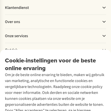
Klantendienst
Veelgestelde vragen
Over ons
Bestellen
Betalen
Werken bij A.S.Adventure
Onze services
Levering
Explore More
Retourneren
Verantwoord ondernemen
Verhuur / Skiverhuur
Bestelling herroepen
Ontdek
Over Ayacucho
Tweedehands
Onderhoud en herstellingen
Onze winkels
Cookie-instellingen voor de beste
Ski-onderhoud
A.S.Magazine
Garantie
Over A.S.Adventure
Wasservice
online ervaring
Podcast
Contact
Toegankelijkheidsverklaring
Schoenonderhoud
Explore Academy
Om je de beste online ervaring te bieden, maken wij gebruik
Schoenherstelling
Explore Camp
van marketing, analytische en functionele cookies en
Meld je aan voor de nieuwsbrief
Kledingherstelling
Gear Check
vergelijkbare technologieën. Raadpleeg onze cookie policy
Retouches
Inspiratie & advies
voor meer informatie. Ook derden en sociale netwerken
Voor bedrijven
Follow us
kunnen cookies plaatsen via onze website om je
gepersonaliseerde advertenties buiten de website te tonen.
Door “Alles accepteren” te selecteren, ga je hiermee