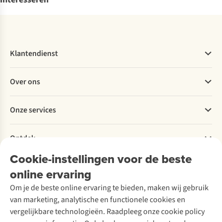
Klantendienst
Veelgestelde vragen
Over ons
Bestellen
Betalen
Werken bij A.S.Adventure
Onze services
Levering
Explore More
Retourneren
Verantwoord ondernemen
Verhuur / Skiverhuur
Bestelling herroepen
Ontdek
Over Ayacucho
Tweedehands
Onderhoud en herstellingen
Onze winkels
Cookie-instellingen voor de beste
Ski-onderhoud
A.S.Magazine
Garantie
Over A.S.Adventure
Wasservice
online ervaring
Podcast
Contact
Toegankelijkheidsverklaring
Schoenonderhoud
Explore Academy
Om je de beste online ervaring te bieden, maken wij gebruik
Schoenherstelling
Explore Camp
van marketing, analytische en functionele cookies en
Meld je aan voor de nieuwsbrief
Kledingherstelling
Gear Check
vergelijkbare technologieën. Raadpleeg onze cookie policy
Retouches
Inspiratie & advies