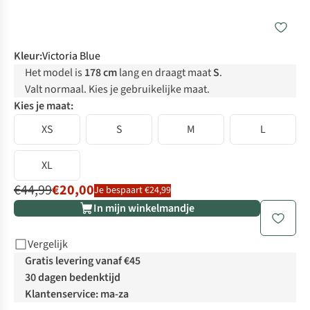
Kleur
:
Victoria Blue
Het model is
178 cm
lang en draagt maat
S
.
Valt normaal. Kies je gebruikelijke maat.
Kies je maat:
XS
S
M
L
XL
€44,99
€20,00
Je bespaart €24,99
In mijn winkelmandje
Vergelijk
Gratis levering vanaf €45
30 dagen bedenktijd
Klantenservice: ma-za