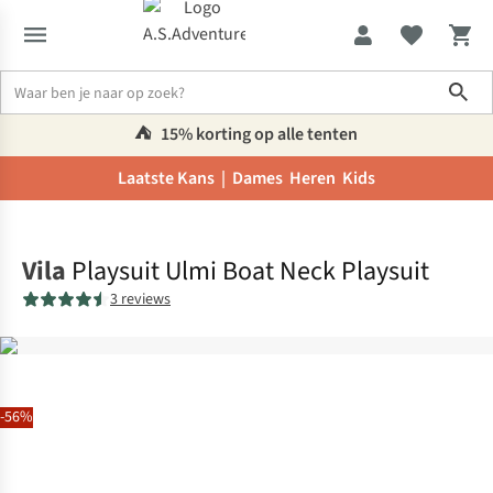
Sho
⛺️
15% korting op alle tenten
Laatste Kans |
Dames
Heren
Kids
Home
Vila
Playsuit Ulmi Boat Neck Playsuit
3 reviews
-56%