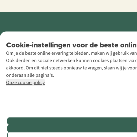
Retail Concepts
Cookie-instellingen voor de beste onlin
NV,
Om je de beste online ervaring te bieden, maken wij gebruik van
Smallandlaan
Ook derden en sociale netwerken kunnen cookies plaatsen via on
9, B-2660
akkoord. Om dit niet steeds opnieuw te vragen, slaan wij je voo
Hoboken
onderaan alle pagina's.
+32 (0)3 828
Onze cookie policy
30 15
team@asadventure.com
BTW BE
0416.762.280