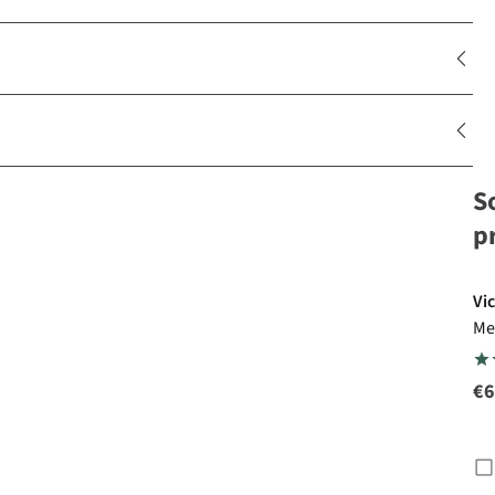
S
p
Vi
Me
€6