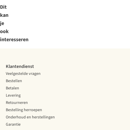
Dit
kan
je
ook
interesseren
Klantendienst
Veelgestelde vragen
Bestellen
Betalen
Levering
Retourneren
Bestelling herroepen
Onderhoud en herstellingen
Garantie