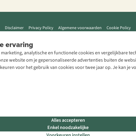
Disclaimer
Privacy Policy
Algemene voorwaarden
Cookie Policy
e ervaring
 marketing, analytische en functionele cookies en vergelijkbare t
ze website om je gepersonaliseerde advertenties buiten de website
rkeuren voor het gebruik van cookies voor twee jaar op. Je kan je 
Alles accepteren
Enkel noodzakelijke
Voorkeuren instellen