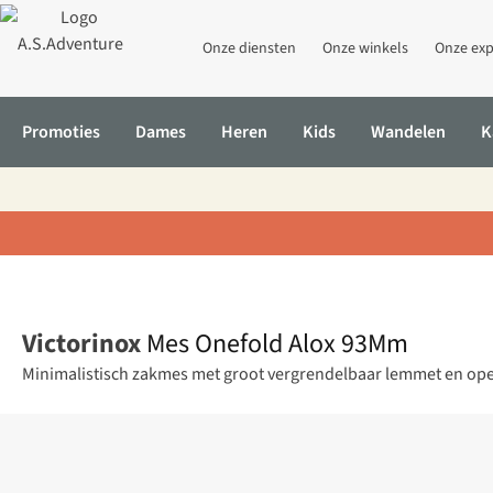
Onze diensten
Onze winkels
Onze exp
Promoties
Dames
Heren
Kids
Wandelen
K
Home
Mes Onefold Alox 93Mm
Victorinox
Mes Onefold Alox 93Mm
Minimalistisch zakmes met groot vergrendelbaar lemmet en open