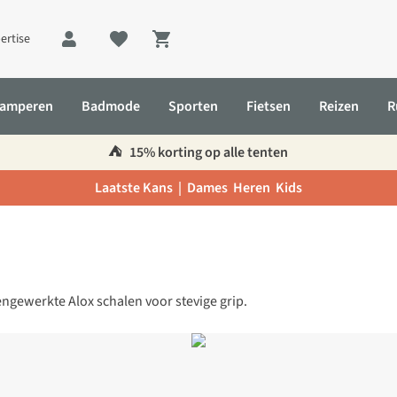
ertise
Shopping cart
amperen
Badmode
Sporten
Fietsen
Reizen
R
⛺️
15% korting op alle tenten
Laatste Kans |
Dames
Heren
Kids
gewerkte Alox schalen voor stevige grip.