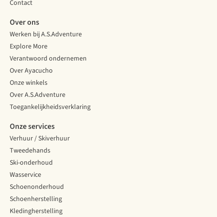
Contact
Over ons
Werken bij A.S.Adventure
Explore More
Verantwoord ondernemen
Over Ayacucho
Onze winkels
Over A.S.Adventure
Toegankelijkheidsverklaring
Onze services
Verhuur / Skiverhuur
Tweedehands
Ski-onderhoud
Wasservice
Schoenonderhoud
Schoenherstelling
Kledingherstelling