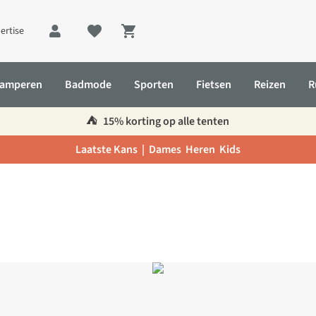
ertise
Shopping cart
amperen
Badmode
Sporten
Fietsen
Reizen
R
⛺️
15% korting op alle tenten
Laatste Kans |
Dames
Heren
Kids