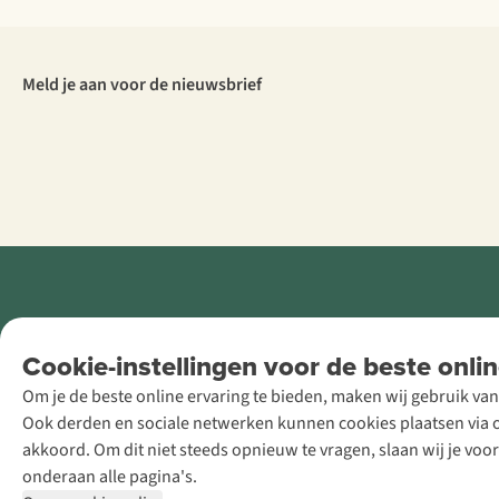
Meld je aan voor de nieuwsbrief
Retail Concepts
Cookie-instellingen voor de beste onlin
NV,
Om je de beste online ervaring te bieden, maken wij gebruik van
Smallandlaan
Ook derden en sociale netwerken kunnen cookies plaatsen via on
9, B-2660
akkoord. Om dit niet steeds opnieuw te vragen, slaan wij je voo
Hoboken
onderaan alle pagina's.
+32 (0)3 828