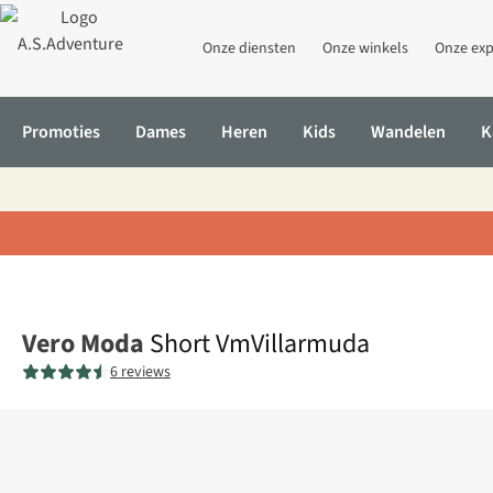
Onze diensten
Onze winkels
Onze exp
Promoties
Dames
Heren
Kids
Wandelen
K
Home
Short VmVillarmuda
Vero Moda
Short VmVillarmuda
6 reviews