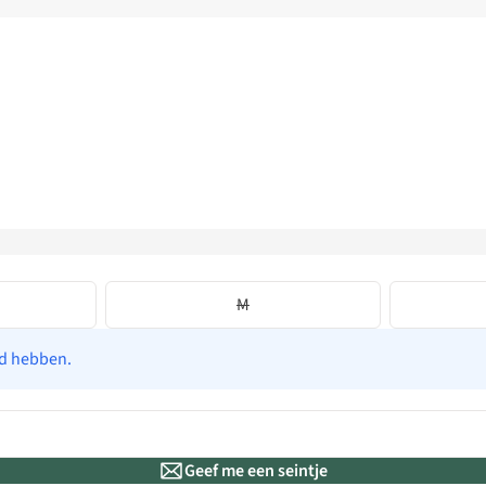
M
ad hebben.
Geef me een seintje